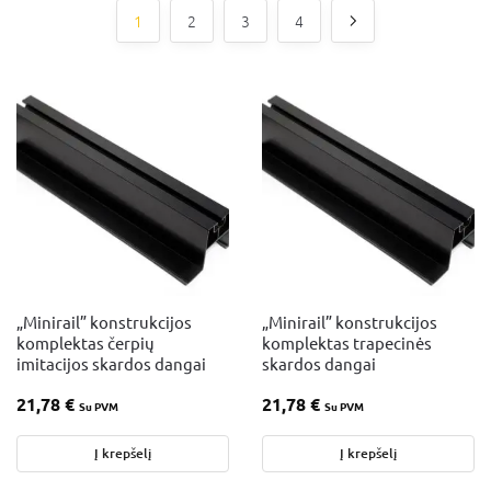
1
2
3
4
„Minirail” konstrukcijos
„Minirail” konstrukcijos
komplektas čerpių
komplektas trapecinės
imitacijos skardos dangai
skardos dangai
21,78
€
21,78
€
Su PVM
Su PVM
Į krepšelį
Į krepšelį