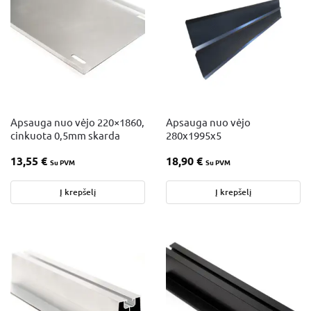
Apsauga nuo vėjo 220×1860,
Apsauga nuo vėjo
cinkuota 0,5mm skarda
280x1995x5
13,55
€
18,90
€
Su PVM
Su PVM
Į krepšelį
Į krepšelį