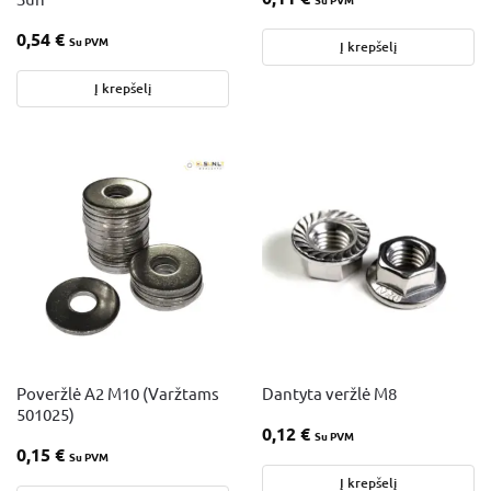
0,54
€
Su PVM
Į krepšelį
Į krepšelį
Poveržlė A2 M10 (Varžtams
Dantyta veržlė M8
501025)
0,12
€
Su PVM
0,15
€
Su PVM
Į krepšelį