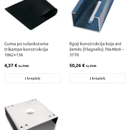
Guma po sulankstoma
Ilgoji konstrukcija koja ant
trikampe konstrukcija
žemės (Magnelis) 70x48x8 –
1062×136
3770
4,37
€
50,26
€
Su PVM
Su PVM
Į krepšelį
Į krepšelį