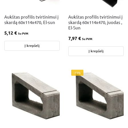
Aukštas profilis tvirtinimui į
Aukštas profilis tvirtinimui į
skardą 60x114x470, El-sun
skardą 60x114x470, juodas ,
El-Sun
5,12
€
Su PVM
7,97
€
Su PVM
Į krepšelį
Į krepšelį
-10%