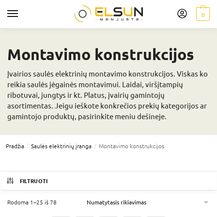
0
Montavimo konstrukcijos
Įvairios saulės elektrinių montavimo konstrukcijos. Viskas ko
reikia saulės jėgainės montavimui. Laidai, viršįtampių
ribotuvai, jungtys ir kt. Platus, įvairių gamintojų
asortimentas. Jeigu ieškote konkrečios prekių kategorijos ar
gamintojo produktų, pasirinkite meniu dešineje.
/
/
Pradžia
Saulės elektrinių įranga
Montavimo konstrukcijos
FILTRUOTI
Rodoma 1–25 iš 78