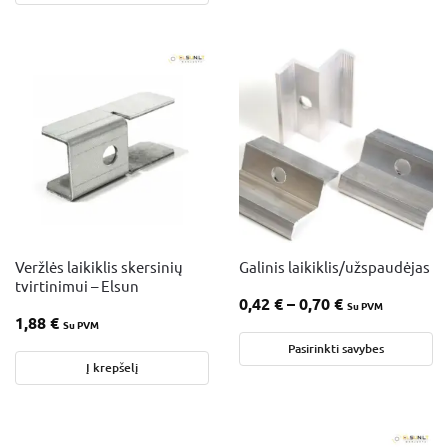
Veržlės laikiklis skersinių
Galinis laikiklis/užspaudėjas
tvirtinimui – Elsun
0,42
€
–
0,70
€
Su PVM
1,88
€
Su PVM
Pasirinkti savybes
Į krepšelį