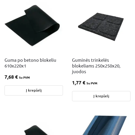
Guma po betono blokeliu
Guminės trinkelės
610x220x1
blokeliams 250x250x20,
juodos
7,68
€
Su PVM
1,77
€
Su PVM
Į krepšelį
Į krepšelį