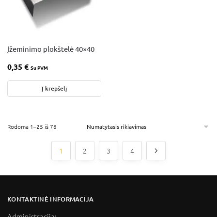
Įžeminimo plokštelė 40×40
0,35
€
Su PVM
Į krepšelį
Rodoma 1–25 iš 78
1
2
3
4
KONTAKTINĖ INFORMACIJA
Administracija: