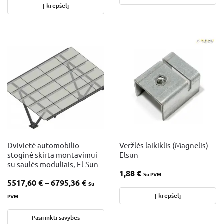
Į krepšelį
Dvivietė automobilio
Veržlės laikiklis (Magnelis)
stoginė skirta montavimui
Elsun
su saulės moduliais, El-Sun
1,88
€
Su PVM
5517,60
€
–
6795,36
€
Su
Į krepšelį
PVM
Pasirinkti savybes