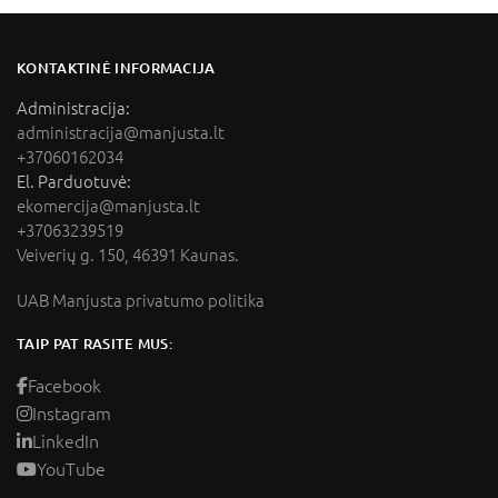
KONTAKTINĖ INFORMACIJA
Administracija:
administracija@manjusta.lt
+37060162034
El. Parduotuvė:
ekomercija@manjusta.lt
+37063239519
Veiverių g. 150, 46391 Kaunas.
UAB Manjusta privatumo politika
TAIP PAT RASITE MUS:
Facebook
Instagram
LinkedIn
YouTube