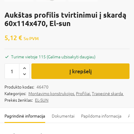
Aukštas profilis tvirtinimui į skardą
60x114x470, El-sun
5,12
€
Su PVM
Turime vietoje 115 (Galima užsisakyti daugiau)
Į krepšelį
Produkto kodas:
46470
Kategorijos:
Montavimo konstrukcijos
,
Profiliai
,
Trapecinė skarda
Prekės ženklas:
EL-SUN
Pagrindinė informacija
Dokumentai
Papildoma informacija
Ats