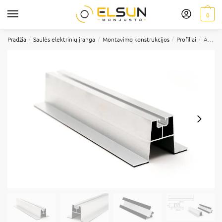
0
/
/
/
/
Pradžia
Saulės elektrinių įranga
Montavimo konstrukcijos
Profiliai
Aukštas profilis tvirtinimui į skardą 60x114x470, El-sun