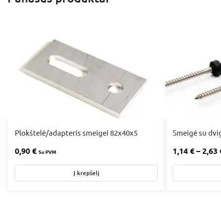
Plokštelė/adapteris smeigei 82x40x5
Smeigė su dvig
0,90
€
1,14
€
–
2,63
Su PVM
Į krepšelį