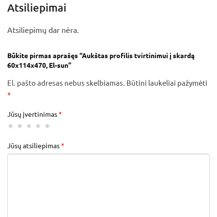
Atsiliepimai
Atsiliepimų dar nėra.
Būkite pirmas aprašęs “Aukštas profilis tvirtinimui į skardą
60x114x470, El-sun”
El. pašto adresas nebus skelbiamas.
Būtini laukeliai pažymėti
*
Jūsų įvertinimas
*
Jūsų atsiliepimas
*