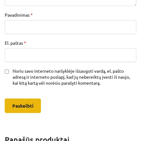
Pavadinimas
*
El. paštas
*
Noriu savo interneto naršyklėje išsaugoti vardą, el. pašto
adresą ir interneto puslapį, kad jų nebereiktų įvesti iš naujo,
kai kitą kartą vėl norėsiu parašyti komentarą.
Panašūs produktai