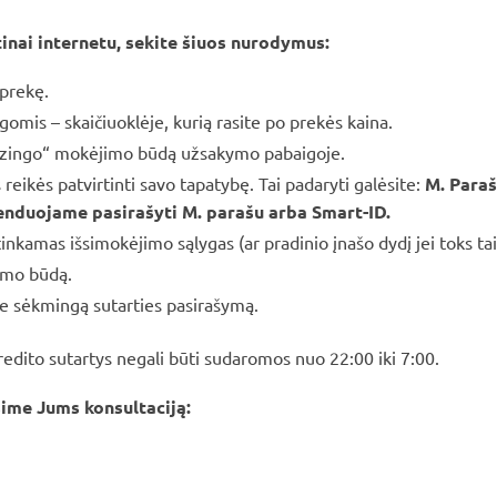
inai internetu, sekite šiuos nurodymus:
 prekę.
gomis – skaičiuoklėje, kurią rasite po prekės kaina.
nk lizingo“ mokėjimo būdą užsakymo pabaigoje.
 reikės patvirtinti savo tapatybę. Tai padaryti galėsite:
M. Para
nduojame pasirašyti M. parašu arba Smart-ID.
tinkamas išsimokėjimo sąlygas (ar pradinio įnašo dydį jei toks ta
ymo būdą.
ie sėkmingą sutarties pasirašymą.
edito sutartys negali būti sudaromos nuo 22:00 iki 7:00.
sime Jums konsultaciją: