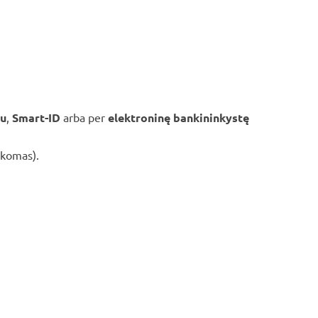
šu
,
Smart-ID
arba per
elektroninę bankininkystę
ikomas).