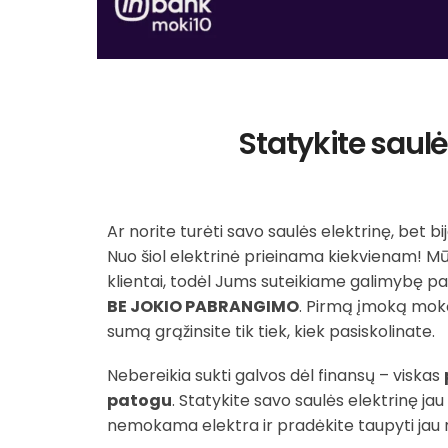
Statykite saulė
Ar norite turėti savo saulės elektrinę, bet bi
Nuo šiol elektrinė prieinama kiekvienam! Mū
klientai, todėl Jums suteikiame galimybę p
BE JOKIO PABRANGIMO
. Pirmą įmoką mokės
sumą grąžinsite tik tiek, kiek pasiskolinate.
Nebereikia sukti galvos dėl finansų – viskas
patogu
. Statykite savo saulės elektrinę ja
nemokama elektra ir pradėkite taupyti jau r