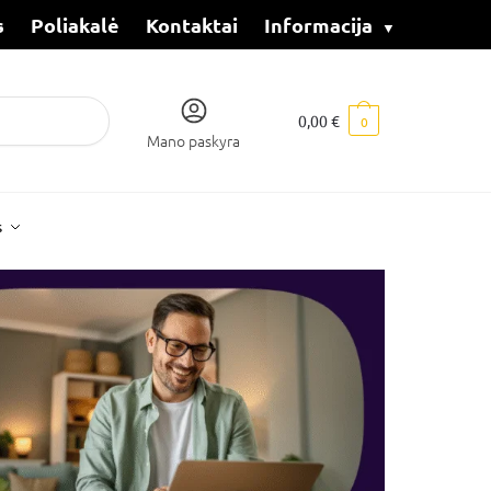
s
Poliakalė
Kontaktai
Informacija
0,00
€
0
Mano paskyra
s