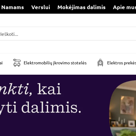
Namams
Verslui
Mokėjimas dalimis
Apie mu
i
ai
Elektromobilių įkrovimo stotelės
Elektros prekė