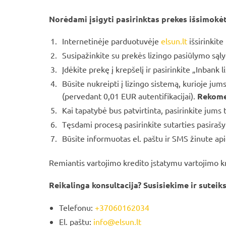
Norėdami įsigyti pasirinktas prekes išsimokėt
Internetinėje parduotuvėje
elsun.lt
išsirinkite
Susipažinkite su prekės lizingo pasiūlymo sąly
Įdėkite prekę į krepšelį ir pasirinkite „Inba
Būsite nukreipti į lizingo sistemą, kurioje jums
(pervedant 0,01 EUR autentifikacijai).
Rekome
Kai tapatybė bus patvirtinta, pasirinkite jums 
Tęsdami procesą pasirinkite sutarties pasiraš
Būsite informuotas el. paštu ir SMS žinute ap
Remiantis vartojimo kredito įstatymu vartojimo kr
Reikalinga konsultacija? Susisiekime ir suteik
Telefonu:
+370
60162034
El. paštu:
info@elsun.lt