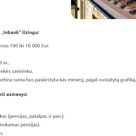
u
„
Inbank“ lizingu
:
nuo 100 iki 10 000 Eur.
.
8 m..
rekės savininku.
ėtina suma bus paskirstyta kas mėnesį, pagal nustatytą grafiką
oti asmenys:
 (pensijas, pašalpas ir pan.).
 mokamas pensijas).
s.