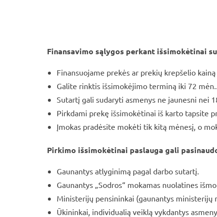
Finansavimo sąlygos perkant išsimokėtinai s
Finansuojame prekės ar prekių krepšelio kainą 
Galite rinktis išsimokėjimo terminą iki 72 mėn.
Sutartį gali sudaryti asmenys ne jaunesni nei 1
Pirkdami prekę išsimokėtinai iš karto tapsite p
Įmokas pradėsite mokėti tik kitą mėnesį, o mok
Pirkimo išsimokėtinai paslauga gali pasinaud
Gaunantys atlyginimą pagal darbo sutartį.
Gaunantys „Sodros“ mokamas nuolatines išmokas
Ministerijų pensininkai (gaunantys ministerijų
Ūkininkai, individualią veiklą vykdantys asmeny