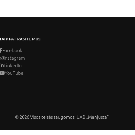
TAIP PAT RASITE MUS:
Facebook
Instagram
LinkedIn
YouTube
© 2026 Visos teisės saugomos. UAB „Manjusta”