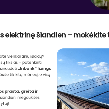
s elektrinę šiandien – mokėkite 
jote vienkartinių išlaidų?
sų tikslas – patenkinti
asinaudoti
„Inbank“ lizingu
ite tik kitą mėnesį, o visą
paprasta, greita ir
u šiandien, mėgaukitės
ytoj!