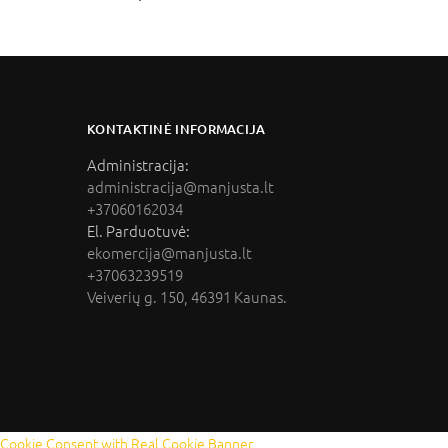
KONTAKTINĖ INFORMACIJA
Administracija:
administracija@manjusta.lt
+37060162034
El. Parduotuvė:
ekomercija@manjusta.lt
+37063239519
Veiverių g. 150, 46391 Kaunas.
Cookie Consent with Real Cookie Banner