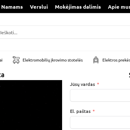
Namams
Verslui
Mokėjimas dalimis
Apie mu
i
ai
Elektromobilių įkrovimo stotelės
Elektros prekė
ta
Jūsų vardas
El. paštas