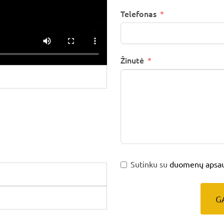
Telefonas
Žinutė
Sutinku su
duomenų apsaug
G