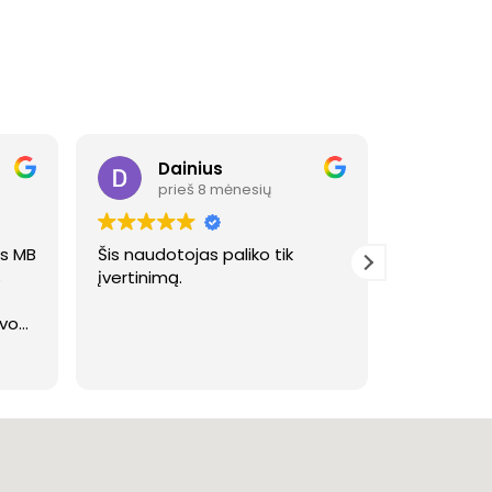
Dainius
Li
prieš 8 mėnesių
pri
ęs MB
Šis naudotojas paliko tik
Ačiū visai jūsų nuostabiai
s
įvertinimą.
komandai,u
kokybiškai atlikt
vo
būtinai da
škas
sugrįšime
Skaityti da
jūsų koma
ai,