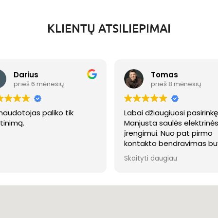
KLIENTŲ ATSILIEPIMAI
Darius
Tomas
prieš 6 mėnesių
prieš 8 mėnesių
 naudotojas paliko tik
Labai džiaugiuosi pasirink
rtinimą.
Manjusta saulės elektrinė
įrengimui. Nuo pat pirmo
kontakto bendravimas bu
nuoširdus, aiškus ir kokybi
Skaityti daugiau
– į visus klausimus buvo
atsakoma greitai ir išsami
padėta rasti bei pasiūlyta
geriausia sprendimo
alternatyva būtent mano
situacijai.