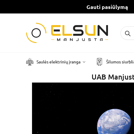
Gauti pasiūlymą
Ieškot
Saulės elektrinių įranga
Šilumos siurbli
UAB Manjus