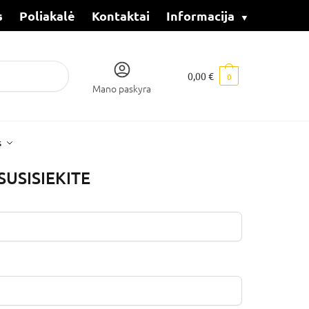
s
Poliakalė
Kontaktai
Informacija
0,00
€
0
Mano paskyra
s
SUSISIEKITE