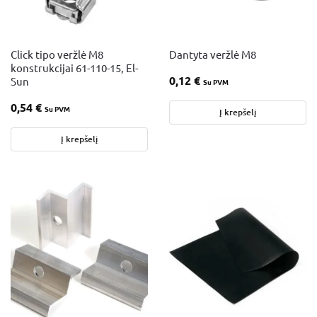
Click tipo veržlė M8
Dantyta veržlė M8
konstrukcijai 61-110-15, El-
0,12
€
Sun
Su PVM
0,54
€
Su PVM
Į krepšelį
Į krepšelį