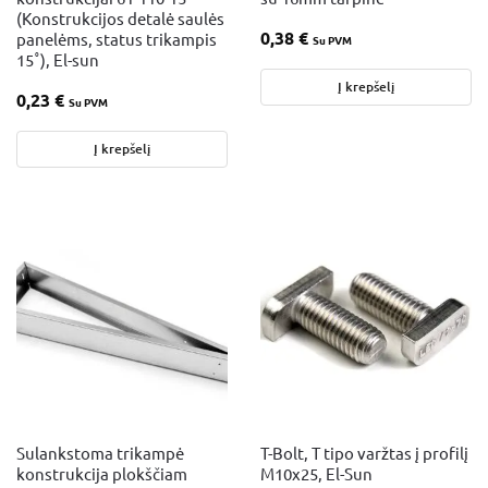
(Konstrukcijos detalė saulės
0,38
€
panelėms, status trikampis
Su PVM
15˚), El-sun
Į krepšelį
0,23
€
Su PVM
Į krepšelį
Sulankstoma trikampė
T-Bolt, T tipo varžtas į profilį
konstrukcija plokščiam
M10x25, El-Sun