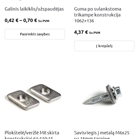
Galinis laikiklis/užspaudėjas
Guma po sulankstoma
trikampe konstrukcija
0,42
€
–
0,70
€
1062×136
Su PVM
4,37
€
Su PVM
Pasirinkti savybes
Į krepšelį
Plokštelė/veržlė M8 skirta
Savisriegis į metalą M6x25
konstrukcijai 61-110-15
su 16mm tarpine