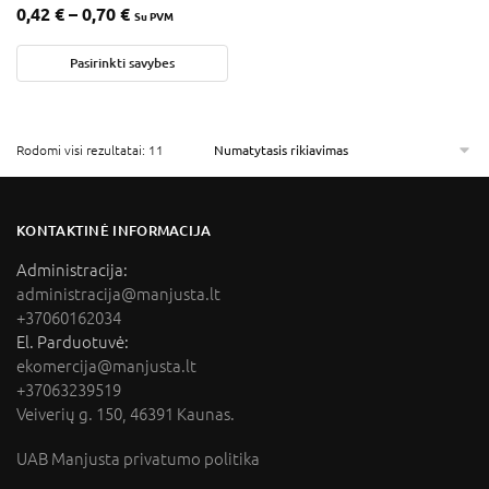
0,42
€
–
0,70
€
Su PVM
Pasirinkti savybes
Rodomi visi rezultatai: 11
KONTAKTINĖ INFORMACIJA
Administracija:
administracija@manjusta.lt
+37060162034
El. Parduotuvė:
ekomercija@manjusta.lt
+37063239519
Veiverių g. 150, 46391 Kaunas.
UAB Manjusta privatumo politika