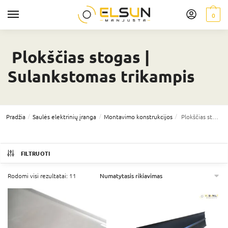
0
Plokščias stogas |
Sulankstomas trikampis
/
/
/
Pradžia
Saulės elektrinių įranga
Montavimo konstrukcijos
Plokščias stogas | Sulankstomas trikampis
FILTRUOTI
Rodomi visi rezultatai: 11