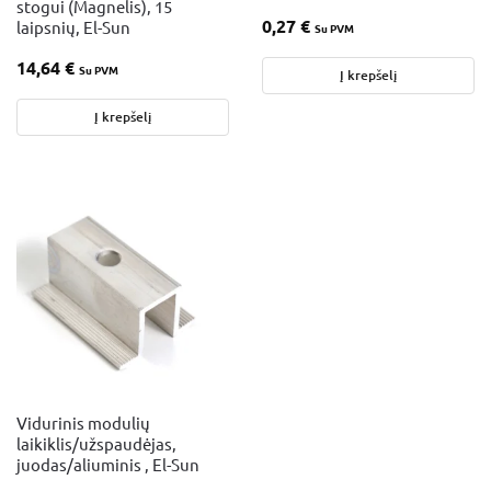
stogui (Magnelis), 15
0,27
€
laipsnių, El-Sun
Su PVM
14,64
€
Su PVM
Į krepšelį
Į krepšelį
Vidurinis modulių
laikiklis/užspaudėjas,
juodas/aliuminis , El-Sun