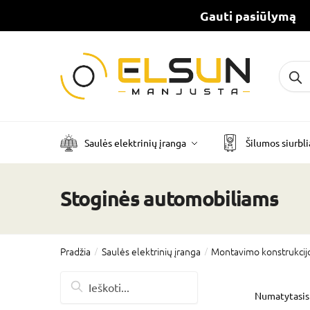
Gauti pasiūlymą
Ieškot
Saulės elektrinių įranga
Šilumos siurbli
Stoginės automobiliams
Pradžia
Saulės elektrinių įranga
Montavimo konstrukcij
/
/
Ieškoti