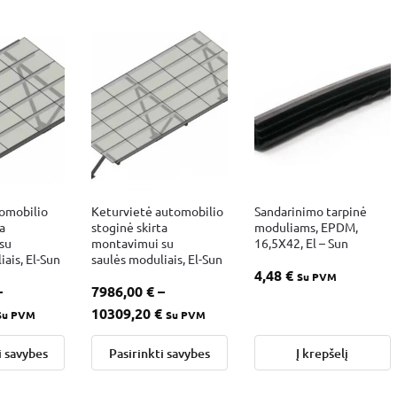
tomobilio
Keturvietė automobilio
Sandarinimo tarpinė
a
stoginė skirta
moduliams, EPDM,
su
montavimui su
16,5X42, El – Sun
ais, El-Sun
saulės moduliais, El-Sun
4,48
€
Su PVM
–
7986,00
€
–
10309,20
€
Su PVM
Su PVM
i savybes
Pasirinkti savybes
Į krepšelį