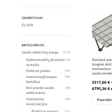
GAMINTOJAI
EL-SUN
KATEGORIJOS
Saulės elektrinių įranga
(217)
Dvivietė au
Elektromobilių įkrovimo
(14)
stoginė skirt
stotelės
montavimui 
Elektros prekės
(29)
saulės moduli
Inverteriai/įtampos
(70)
keitikliai
5517,60
€
Kiti priedai saulės
(18)
6795,36
€
elektrinėms
Montavimo
(78)
Pasirinkt
konstrukcijos
Plokščias stogas |
(11)