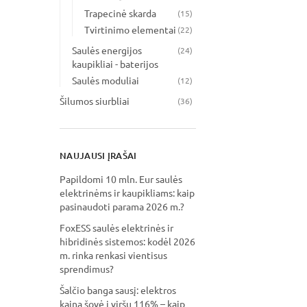
Trapecinė skarda
(15)
Tvirtinimo elementai
(22)
Saulės energijos
(24)
kaupikliai - baterijos
Saulės moduliai
(12)
Šilumos siurbliai
(36)
NAUJAUSI ĮRAŠAI
Papildomi 10 mln. Eur saulės
elektrinėms ir kaupikliams: kaip
pasinaudoti parama 2026 m.?
FoxESS saulės elektrinės ir
hibridinės sistemos: kodėl 2026
m. rinka renkasi vientisus
sprendimus?
Šalčio banga sausį: elektros
kaina šovė į viršų 116% – kaip