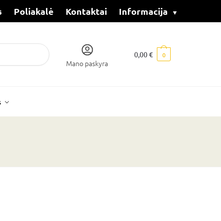
s
Poliakalė
Kontaktai
Informacija
0,00
€
0
Mano paskyra
s