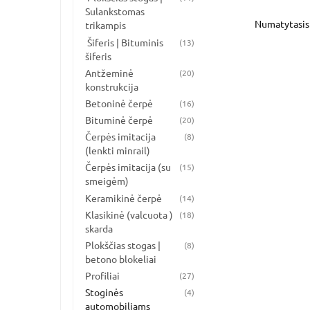
Sulankstomas
trikampis
Šiferis | Bituminis
(13)
šiferis
Antžeminė
(20)
konstrukcija
Betoninė čerpė
(16)
Bituminė čerpė
(20)
Čerpės imitacija
(8)
(lenkti minrail)
Čerpės imitacija (su
(15)
smeigėm)
Keramikinė čerpė
(14)
Klasikinė (valcuota )
(18)
skarda
Plokščias stogas |
(8)
betono blokeliai
Profiliai
(27)
Stoginės
(4)
automobiliams