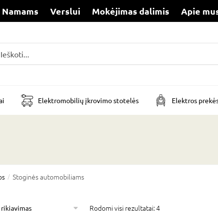
Namams
Verslui
Mokėjimas dalimis
Apie mu
i
ai
Elektromobilių įkrovimo stotelės
Elektros prekė
os
Stoginės automobiliams
/
Rodomi visi rezultatai: 4