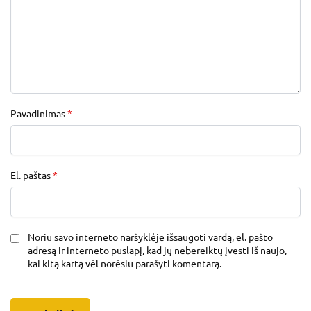
Pavadinimas
*
El. paštas
*
Noriu savo interneto naršyklėje išsaugoti vardą, el. pašto
adresą ir interneto puslapį, kad jų nebereiktų įvesti iš naujo,
kai kitą kartą vėl norėsiu parašyti komentarą.