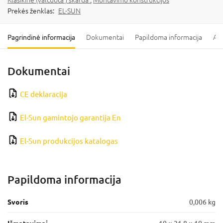
Prekės ženklas:
EL-SUN
Pagrindinė informacija
Dokumentai
Papildoma informacija
Ats
Dokumentai
CE deklaracija
El-Sun gamintojo garantija En
El-Sun produkcijos katalogas
Papildoma informacija
Svoris
0,006 kg