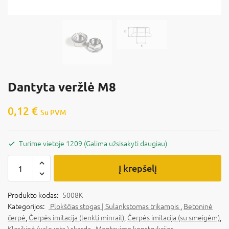
Dantyta veržlė M8
0,12
€
Su PVM
Turime vietoje 1209 (Galima užsisakyti daugiau)
Į krepšelį
Produkto kodas:
5008K
Kategorijos:
Plokščias stogas | Sulankstomas trikampis
,
Betoninė
čerpė
,
Čerpės imitacija (lenkti minrail)
,
Čerpės imitacija (su smeigėm)
,
Klasikinė (valcuota ) skarda
,
Montavimo konstrukcijos