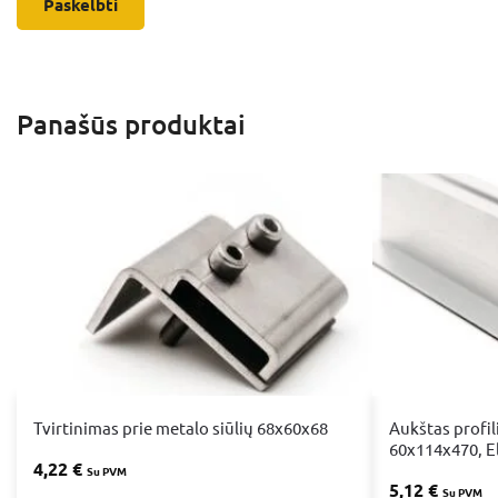
Panašūs produktai
Tvirtinimas prie metalo siūlių 68x60x68
Aukštas profili
60x114x470, E
4,22
€
Su PVM
5,12
€
Su PVM