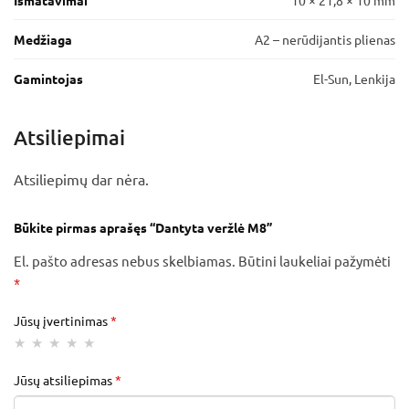
Išmatavimai
10 × 21,8 × 10 mm
Medžiaga
A2 – nerūdijantis plienas
Gamintojas
El-Sun, Lenkija
Atsiliepimai
Atsiliepimų dar nėra.
Būkite pirmas aprašęs “Dantyta veržlė M8”
El. pašto adresas nebus skelbiamas.
Būtini laukeliai pažymėti
*
Jūsų įvertinimas
*
Jūsų atsiliepimas
*