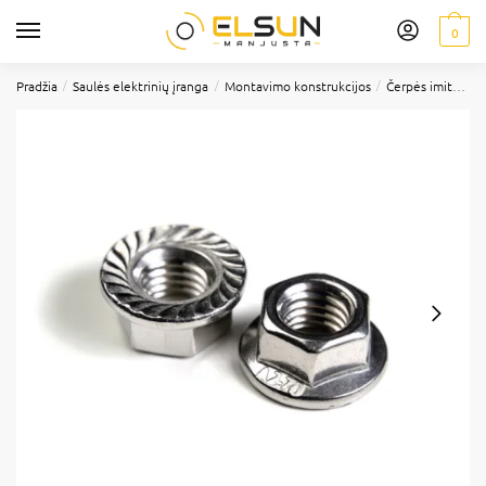
0
/
/
/
Pradžia
Saulės elektrinių įranga
Montavimo konstrukcijos
Čerpės imitacija (su smeigėm)