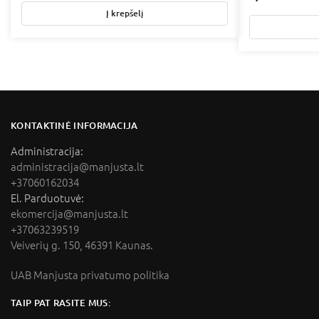
Į krepšelį
KONTAKTINĖ INFORMACIJA
Administracija:
administracija@manjusta.lt
+37060162034
El. Parduotuvė:
ekomercija@manjusta.lt
+37063239519
Veiverių g. 150, 46391 Kaunas.
UAB Manjusta privatumo politika
TAIP PAT RASITE MUS: