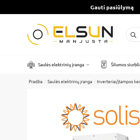
Gauti pasiūlymą
Ieškot
Saulės elektrinių įranga
Šilumos siurbli
Pradžia
Saulės elektrinių įranga
Inverteriai/įtampos keit
/
/