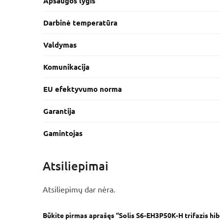
Apsaugos lygis
Darbinė temperatūra
Valdymas
Komunikacija
EU efektyvumo norma
Garantija
Gamintojas
Atsiliepimai
Atsiliepimų dar nėra.
Būkite pirmas aprašęs “Solis S6-EH3P50K-H trifazis hib