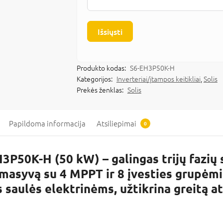
Išsiųsti
Produkto kodas:
S6-EH3P50K-H
Kategorijos:
Inverteriai/įtampos keitikliai
,
Solis
Prekės ženklas:
Solis
Papildoma informacija
Atsiliepimai
0
EH3P50K-H (50 kW) – galingas trijų fazi
masyvą su 4 MPPT ir 8 įvesties grupėmis
ulės elektrinėms, užtikrina greitą ats