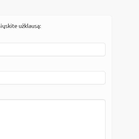
iųskite užklausą: