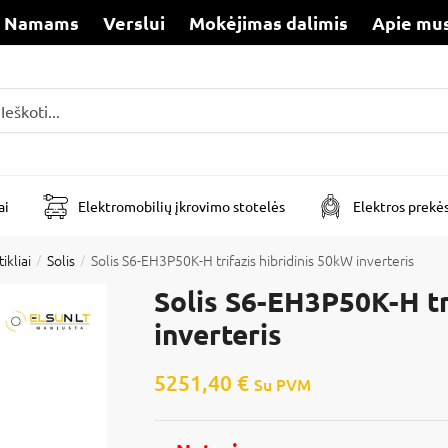
Namams
Verslui
Mokėjimas dalimis
Apie mu
i
ai
Elektromobilių įkrovimo stotelės
Elektros prekė
ikliai
Solis
Solis S6-EH3P50K-H trifazis hibridinis 50kW inverteris
/
/
Solis S6-EH3P50K-H tr
inverteris
5251,40
€
Su PVM