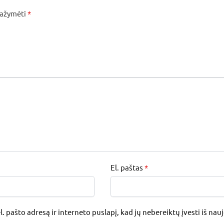
 pažymėti
*
El. paštas
*
. pašto adresą ir interneto puslapį, kad jų nebereiktų įvesti iš nau