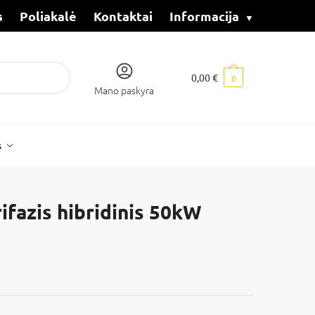
s
Poliakalė
Kontaktai
Informacija
0,00
€
0
Mano paskyra
s
ifazis hibridinis 50kW