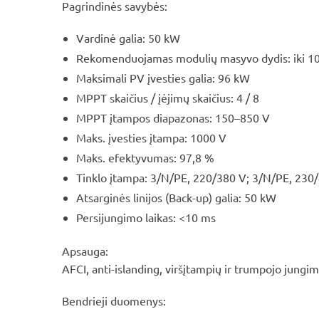
Pagrindinės savybės:
Vardinė galia: 50 kW
Rekomenduojamas modulių masyvo dydis: iki 1
Maksimali PV įvesties galia: 96 kW
MPPT skaičius / įėjimų skaičius: 4 / 8
MPPT įtampos diapazonas: 150–850 V
Maks. įvesties įtampa: 1000 V
Maks. efektyvumas: 97,8 %
Tinklo įtampa: 3/N/PE, 220/380 V; 3/N/PE, 230
Atsarginės linijos (Back-up) galia: 50 kW
Persijungimo laikas: <10 ms
Apsauga:
AFCI, anti-islanding, viršįtampių ir trumpojo jungi
Bendrieji duomenys: