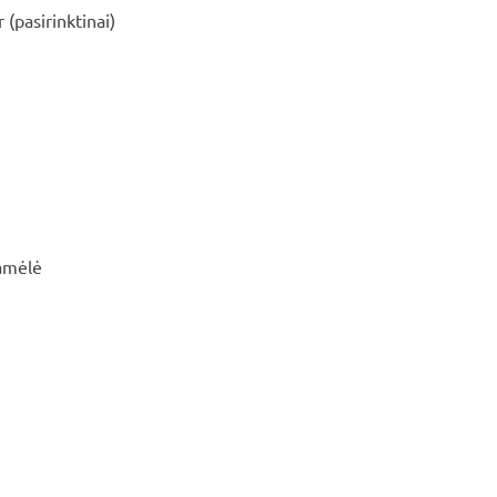
(pasirinktinai)
ramėlė