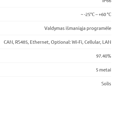
IP66
~ -25°C – +60 °C
Valdymas išmaniąja programėle
CAN, RS485, Ethernet, Optional: Wi-Fi, Cellular, LAN
97.40%
5 metai
Solis