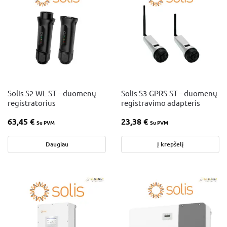
Solis S2-WL-ST – duomenų
Solis S3-GPRS-ST – duomenų
registratorius
registravimo adapteris
63,45
€
23,38
€
Su PVM
Su PVM
Daugiau
Į krepšelį