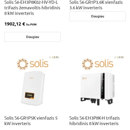
Solis S6-EH3P8K02-NV-YD-L
Solis S6-GR1P3.6K vienfazis
trifazis žemavoltis hibridinis
3.6 kW inverteris
8 kW inverteris
Daugiau
1902,12
€
Su PVM
Daugiau
Solis S6-GR1P5K vienfazis 5
Solis S6-EH3P8K-H trifazis
kW inverteris
hibridinis 8 kW inverteris