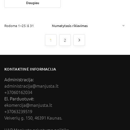
Daugiau
Rodoma 1–25 iš 31
1
2
KONTAKTINĖ INFORMACIJA
Administracija:
administracija@manjusta.lt
+37060162034
El. Parduotuvė:
ekomercija@manjusta.lt
+37063239519
Veiverių g. 150, 46391 Kaunas.
UAB Manjusta privatumo politika