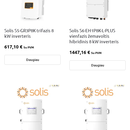
Solis S5-GR3P8K trifazis 8
Solis S6-EH1P8K-L-PLUS
kW inverteris
vienfazis žemavoltis
hibridinis 8 kW inverteris
617,10
€
Su PVM
1447,16
€
Su PVM
Daugiau
Daugiau