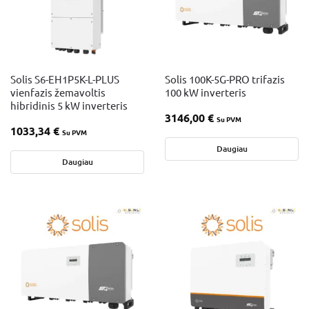
Solis S6-EH1P5K-L-PLUS
Solis 100K-5G-PRO trifazis
vienfazis žemavoltis
100 kW inverteris
hibridinis 5 kW inverteris
3146,00
€
Su PVM
1033,34
€
Su PVM
Daugiau
Daugiau