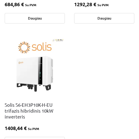
684,86
€
1292,28
€
Su PVM
Su PVM
Daugiau
Daugiau
Solis S6-EH3P10K-H-EU
trifazis hibridinis 10kW
inverteris
1408,44
€
Su PVM