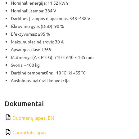
Nominali energija: 11,52 kWh
Nominali įtampa: 384 V
Darbinės įtampos diapazonas: 348–438 V
Iškrovimo gylis (DoD): 90 %
Efektyvumas: ≥95 %
Maks. nuolatinė srovė: 30 A
Apsaugos klasė: IP65
Matmenys (A × P × G): 710 × 640 × 185 mm
Svoris: ~100 kg
Darbinė temperatūra: –10 °C iki +55 °C
Aušinimas: natūrali konvekcija
Dokumentai
Duomenų lapas, EN
Garantinis lapas