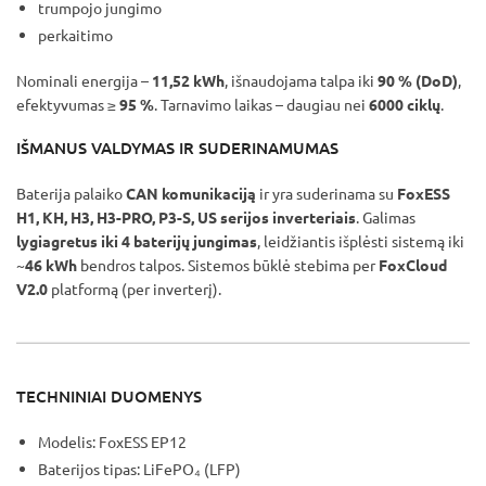
trumpojo jungimo
perkaitimo
Nominali energija –
11,52 kWh
, išnaudojama talpa iki
90 % (DoD)
,
efektyvumas ≥
95 %
. Tarnavimo laikas – daugiau nei
6000 ciklų
.
IŠMANUS VALDYMAS IR SUDERINAMUMAS
Baterija palaiko
CAN komunikaciją
ir yra suderinama su
FoxESS
H1, KH, H3, H3-PRO, P3-S, US serijos inverteriais
. Galimas
lygiagretus iki 4 baterijų jungimas
, leidžiantis išplėsti sistemą iki
~
46 kWh
bendros talpos. Sistemos būklė stebima per
FoxCloud
V2.0
platformą (per inverterį).
TECHNINIAI DUOMENYS
Modelis: FoxESS EP12
Baterijos tipas: LiFePO₄ (LFP)