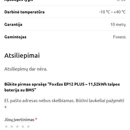
Darbinė temperatūra
-10 ℃ – +40 ℃
Garantija
10 metų
Gamintojas
Foxess
Atsiliepimai
Atsiliepimų dar nėra.
Būkite pirmas aprašęs “FoxEss EP12 PLUS – 11,52kWh talpos
baterija su BMS”
El. pašto adresas nebus skelbiamas.
Būtini laukeliai pažymėti
*
Jūsų įvertinimas
*