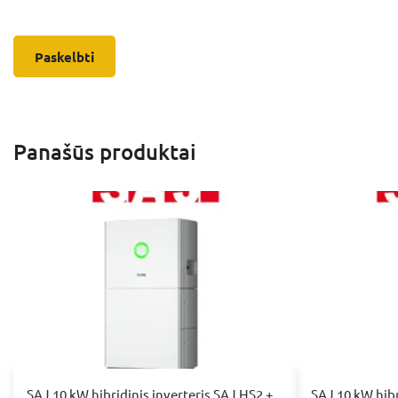
Panašūs produktai
SAJ 10 kW hibridinis inverteris SAJ HS2 +
SAJ 10 kW hibr