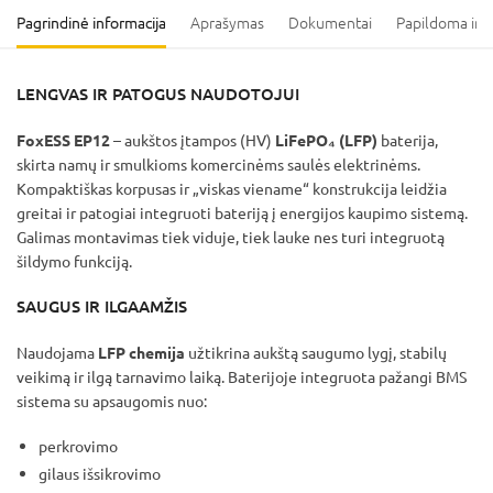
Pagrindinė informacija
Aprašymas
Dokumentai
Papildoma inf
LENGVAS IR PATOGUS NAUDOTOJUI
FoxESS EP12
– aukštos įtampos (HV)
LiFePO₄ (LFP)
baterija,
skirta namų ir smulkioms komercinėms saulės elektrinėms.
Kompaktiškas korpusas ir „viskas viename“ konstrukcija leidžia
greitai ir patogiai integruoti bateriją į energijos kaupimo sistemą.
Galimas montavimas tiek viduje, tiek lauke nes turi integruotą
šildymo funkciją.
SAUGUS IR ILGAAMŽIS
Naudojama
LFP chemija
užtikrina aukštą saugumo lygį, stabilų
veikimą ir ilgą tarnavimo laiką. Baterijoje integruota pažangi BMS
sistema su apsaugomis nuo:
perkrovimo
gilaus išsikrovimo