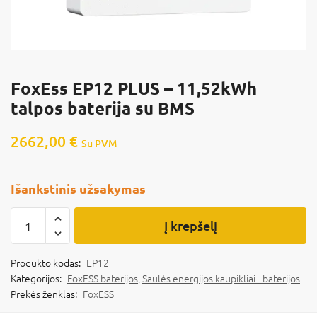
FoxEss EP12 PLUS – 11,52kWh
talpos baterija su BMS
2662,00
€
Su PVM
Išankstinis užsakymas
Į krepšelį
Produkto kodas:
EP12
Kategorijos:
FoxESS baterijos
,
Saulės energijos kaupikliai - baterijos
Prekės ženklas:
FoxESS