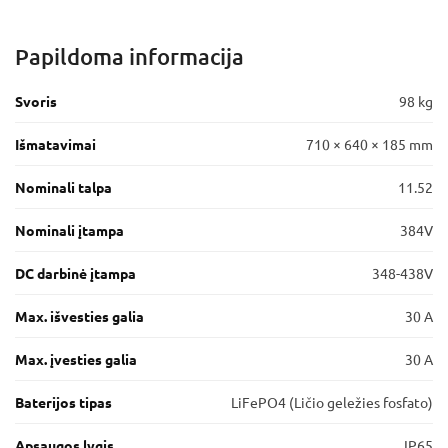
Papildoma informacija
Svoris
98 kg
Išmatavimai
710 × 640 × 185 mm
Nominali talpa
11.52
Nominali įtampa
384V
DC darbinė įtampa
348-438V
Max. išvesties galia
30 A
Max. įvesties galia
30 A
Baterijos tipas
LiFePO4 (Ličio geležies fosfato)
Apsaugos lygis
IP65