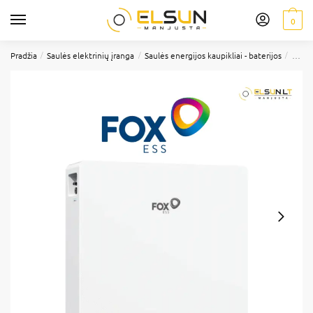
0
/
/
/
Pradžia
Saulės elektrinių įranga
Saulės energijos kaupikliai - baterijos
FoxES