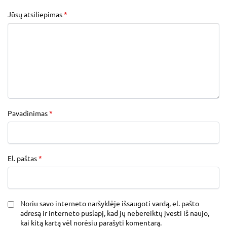
Jūsų atsiliepimas
*
Pavadinimas
*
El. paštas
*
Noriu savo interneto naršyklėje išsaugoti vardą, el. pašto
adresą ir interneto puslapį, kad jų nebereiktų įvesti iš naujo,
kai kitą kartą vėl norėsiu parašyti komentarą.