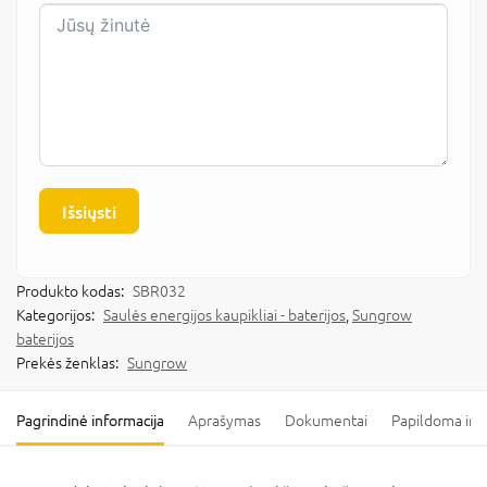
Išsiųsti
Produkto kodas:
SBR032
Kategorijos:
Saulės energijos kaupikliai - baterijos
,
Sungrow
baterijos
Prekės ženklas:
Sungrow
Pagrindinė informacija
Aprašymas
Dokumentai
Papildoma inf