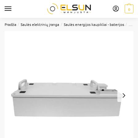
0
/
/
/
Pradžia
Saulės elektrinių įranga
Saulės energijos kaupikliai - baterijos
Sungr