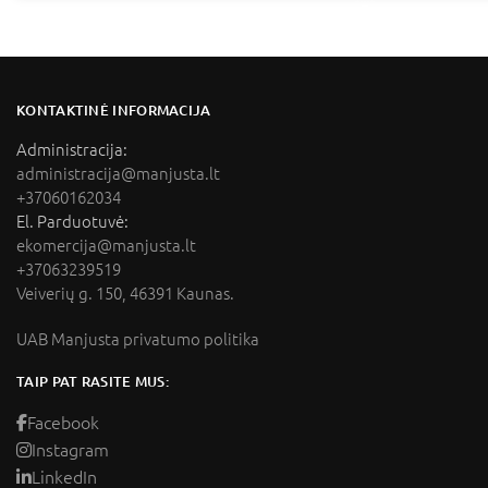
KONTAKTINĖ INFORMACIJA
Administracija:
administracija@manjusta.lt
+37060162034
El. Parduotuvė:
ekomercija@manjusta.lt
+37063239519
Veiverių g. 150, 46391 Kaunas.
UAB Manjusta privatumo politika
TAIP PAT RASITE MUS:
Facebook
Instagram
LinkedIn