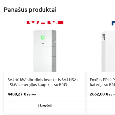
Panašūs produktai
SAJ 10 kW hibridinis inverteris SAJ HS2 +
FoxEss EP12 P
15kWh energijos kaupiklis su BMS
baterija su B
4408,27
€
2662,00
€
Su PVM
Su 
Į krepšelį