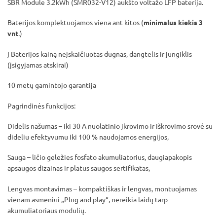
SBR Module 3.2kWh (SMR032-V12) aukšto voltažo LFP baterija.
Baterijos komplektuojamos viena ant kitos (
minimalus kiekis 3
vnt
.)
Į Baterijos kainą neįskaičiuotas dugnas, dangtelis ir jungiklis
(įsigyjamas atskirai)
10 metų gamintojo garantija
Pagrindinės funkcijos:
Didelis našumas – iki 30 A nuolatinio įkrovimo ir iškrovimo srovė su
dideliu efektyvumu Iki 100 % naudojamos energijos,
Sauga – ličio geležies fosfato akumuliatorius, daugiapakopis
apsaugos dizainas ir platus saugos sertifikatas,
Lengvas montavimas – kompaktiškas ir lengvas, montuojamas
vienam asmeniui „Plug and play“, nereikia laidų tarp
akumuliatoriaus modulių.