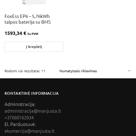
FoxEss EP6 – 5,76kWh
talpos baterija su BMS
1593,34
€
Su PVM
Į krepšelį
Rodomi visi rezultatai: 11
KONTAKTINĖ INFORMACIJA
Administracija:
administracija@manjusta.lt
+37060162034
El. Parduotuvė:
ekomercija@manjusta.lt