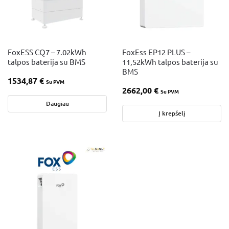
FoxESS CQ7 – 7.02kWh
FoxEss EP12 PLUS –
talpos baterija su BMS
11,52kWh talpos baterija su
BMS
1534,87
€
Su PVM
2662,00
€
Su PVM
Daugiau
Į krepšelį