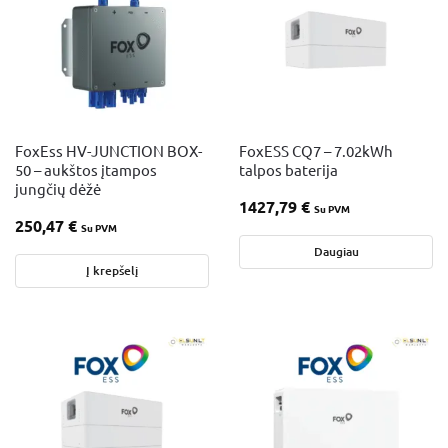
FoxEss HV-JUNCTION BOX-
FoxESS CQ7 – 7.02kWh
50 – aukštos įtampos
talpos baterija
jungčių dėžė
1427,79
€
Su PVM
250,47
€
Su PVM
Daugiau
Į krepšelį