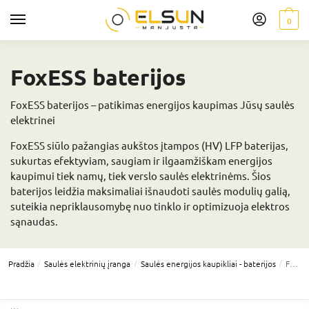
0
FoxESS baterijos
FoxESS baterijos – patikimas energijos kaupimas Jūsų saulės
elektrinei
FoxESS siūlo pažangias aukštos įtampos (HV) LFP baterijas,
sukurtas efektyviam, saugiam ir ilgaamžiškam energijos
kaupimui tiek namų, tiek verslo saulės elektrinėms. Šios
baterijos leidžia maksimaliai išnaudoti saulės modulių galią,
suteikia nepriklausomybę nuo tinklo ir optimizuoja elektros
sąnaudas.
/
/
/
Pradžia
Saulės elektrinių įranga
Saulės energijos kaupikliai - baterijos
FoxESS baterijos