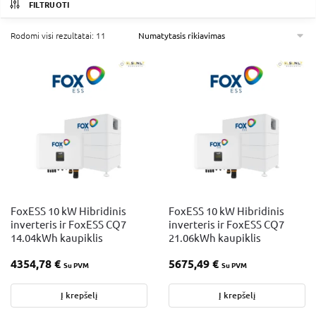
FILTRUOTI
Rodomi visi rezultatai: 11
FoxESS 10 kW Hibridinis
FoxESS 10 kW Hibridinis
inverteris ir FoxESS CQ7
inverteris ir FoxESS CQ7
14.04kWh kaupiklis
21.06kWh kaupiklis
4354,78
€
5675,49
€
Su PVM
Su PVM
Į krepšelį
Į krepšelį