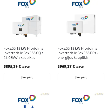
FoxESS 15 kW Hibridinis
FoxESS 15 kW Hibridinis
inverteris ir FoxESS CQ7
inverteris ir FoxESS EP12
21.06kWh kaupiklis
energijos kaupilkis
5895,39
€
3969,27
€
Su PVM
Su PVM
Į krepšelį
Į krepšelį