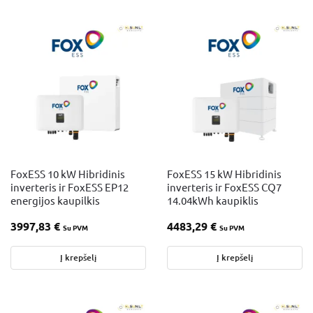
FoxESS 10 kW Hibridinis
FoxESS 15 kW Hibridinis
inverteris ir FoxESS EP12
inverteris ir FoxESS CQ7
energijos kaupilkis
14.04kWh kaupiklis
3997,83
€
4483,29
€
Su PVM
Su PVM
Į krepšelį
Į krepšelį