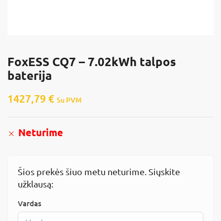
FoxESS CQ7 – 7.02kWh talpos
baterija
1427,79
€
Su PVM
Neturime
Šios prekės šiuo metu neturime. Siųskite
užklausą:
Vardas