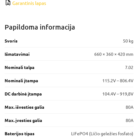
Garantinis lapas
Papildoma informacija
Svoris
50 kg
Išmatavimai
660 × 360 × 420 mm
Nominali talpa
7.02
Nominali įtampa
115.2V – 806.4V
DC darbinė įtampa
104.4V – 919,8V
Max. išvesties galia
80A
Max. įvesties galia
80A
Baterijos tipas
LiFePO4 (Ličio geležies fosfato)