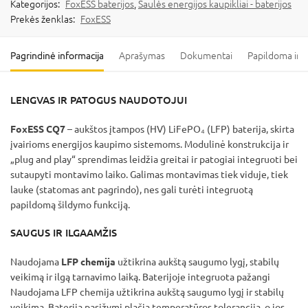
Kategorijos:
FoxESS baterijos
,
Saulės energijos kaupikliai - baterijos
Prekės ženklas:
FoxESS
Pagrindinė informacija
Aprašymas
Dokumentai
Papildoma inf
LENGVAS IR PATOGUS NAUDOTOJUI
FoxESS CQ7
– aukštos įtampos (HV) LiFePO₄ (LFP) baterija, skirta
įvairioms energijos kaupimo sistemoms. Modulinė konstrukcija ir
„plug and play“ sprendimas leidžia greitai ir patogiai integruoti bei
sutaupyti montavimo laiko. Galimas montavimas tiek viduje, tiek
lauke (statomas ant pagrindo), nes gali turėti integruotą
papildomą šildymo funkciją.
SAUGUS IR ILGAAMŽIS
Naudojama
LFP chemija
užtikrina aukštą saugumo lygį, stabilų
veikimą ir ilgą tarnavimo laiką. Baterijoje integruota pažangi
Naudojama LFP chemija užtikrina aukštą saugumo lygį ir stabilų
veikimą. Baterija pasižymi plačia temperatūros tolerancija, o jos