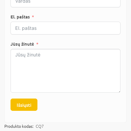
El. paštas
Jūsų žinutė
Išsiųsti
Produkto kodas:
CQ7