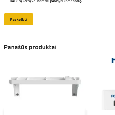
kai kitą kartą vėl norėsiu parašyti komentarą.
Panašūs produktai