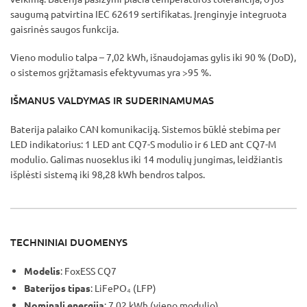
saugumą patvirtina IEC 62619 sertifikatas. Įrenginyje integruota
gaisrinės saugos funkcija.
Vieno modulio talpa – 7,02 kWh, išnaudojamas gylis iki 90 % (DoD),
o sistemos grįžtamasis efektyvumas yra >95 %.
IŠMANUS VALDYMAS IR SUDERINAMUMAS
Baterija palaiko CAN komunikaciją. Sistemos būklė stebima per
LED indikatorius: 1 LED ant CQ7-S modulio ir 6 LED ant CQ7-M
modulio. Galimas nuoseklus iki 14 modulių jungimas, leidžiantis
išplėsti sistemą iki 98,28 kWh bendros talpos.
TECHNINIAI DUOMENYS
Modelis
: FoxESS CQ7
Baterijos tipas
: LiFePO₄ (LFP)
Nominali energija
: 7,02 kWh (vieno modulio)