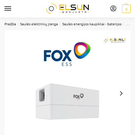
0
/
/
/
Pradžia
Saulės elektrinių įranga
Saulės energijos kaupikliai - baterijos
FoxES