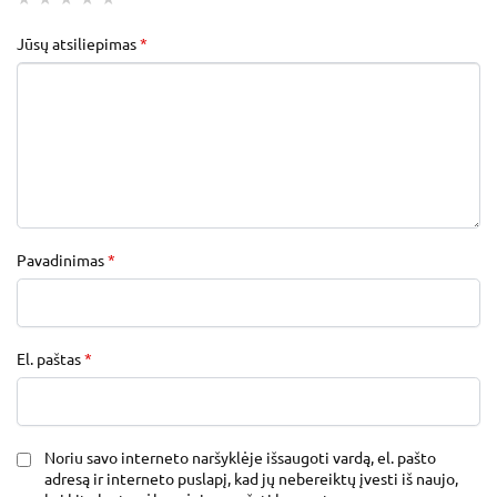
Jūsų atsiliepimas
*
Pavadinimas
*
El. paštas
*
Noriu savo interneto naršyklėje išsaugoti vardą, el. pašto
adresą ir interneto puslapį, kad jų nebereiktų įvesti iš naujo,