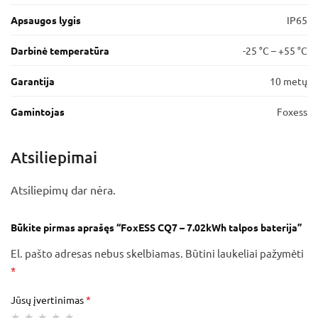
Apsaugos lygis
IP65
Darbinė temperatūra
-25 °C – +55 °C
Garantija
10 metų
Gamintojas
Foxess
Atsiliepimai
Atsiliepimų dar nėra.
Būkite pirmas aprašęs “FoxESS CQ7 – 7.02kWh talpos baterija”
El. pašto adresas nebus skelbiamas.
Būtini laukeliai pažymėti
*
Jūsų įvertinimas
*