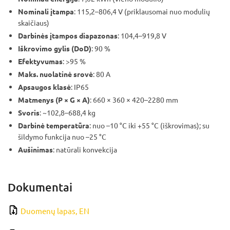
Nominali įtampa
: 115,2–806,4 V (priklausomai nuo modulių
skaičiaus)
Darbinės įtampos diapazonas
: 104,4–919,8 V
Iškrovimo gylis (DoD)
: 90 %
Efektyvumas
: >95 %
Maks. nuolatinė srovė
: 80 A
Apsaugos klasė
: IP65
Matmenys (P × G × A)
: 660 × 360 × 420–2280 mm
Svoris
: ~102,8–688,4 kg
Darbinė temperatūra
: nuo –10 °C iki +55 °C (iškrovimas); su
šildymo funkcija nuo –25 °C
Aušinimas
: natūrali konvekcija
Dokumentai
Duomenų lapas, EN