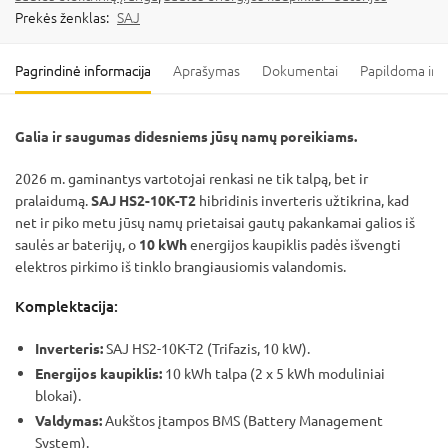
Prekės ženklas:
SAJ
Pagrindinė informacija
Aprašymas
Dokumentai
Papildoma inf
Galia ir saugumas didesniems jūsų namų poreikiams.
2026 m. gaminantys vartotojai renkasi ne tik talpą, bet ir
pralaidumą.
SAJ HS2-10K-T2
hibridinis inverteris užtikrina, kad
net ir piko metu jūsų namų prietaisai gautų pakankamai galios iš
saulės ar baterijų, o
10 kWh
energijos kaupiklis padės išvengti
elektros pirkimo iš tinklo brangiausiomis valandomis.
Komplektacija:
Inverteris:
SAJ HS2-10K-T2 (Trifazis, 10 kW).
Energijos kaupiklis:
10 kWh talpa (2 x 5 kWh moduliniai
blokai).
Valdymas:
Aukštos įtampos BMS (Battery Management
System).