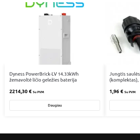
Dyness PowerBrick-LV 14.33kWh
Jungtis saulės
žemavoltė ličio geležies baterija
(komplektas),
2214,30
€
1,96
€
Su PVM
Su PVM
Daugiau