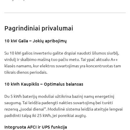
Pagrindiniai privalumai
10 kW Galia – Jokių apribojimų
Su 10 kW galios inverteriu galite drąsiai naudoti šilumos siurblį,
virdulį ir skalbimo mašiną tuo pačiu metu. Tai ypač aktualu A++
klasės namams, kur elektros suvartojimas yra koncentruotas tam
tikrais dienos periodais.
10 kWh Kaupiklis – Optimalus balansas
Du 5 kWh baterijų moduliai užtikrina bazinį namų energetinį
saugumą. Tai leidžia padengti nakties suvartojimą bei turėti
rezervą „juodai dienai“. Modulinė sistema leidžia ateityje lengvai
padidinti talpą iki 25 kWh, jei poreikiai augtų.
Integruota AFCI ir UPS funkcija