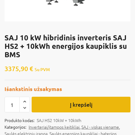
SAJ 10 kW hibridinis inverteris SAJ
HS2 + 10kWh energijos kaupiklis su
BMS
3375,90
€
Su PVM
Išankstinis užsakymas
Į krepšelį
Produkto kodas:
SAJ HS2 10kW + 10kWh
Kategorijos:
Inverteriai/įtampos keitikliai
,
SAJ - viskas viename
,
Saulės elektrinių įranga
,
Saulės energijos kaupikliai - baterijos