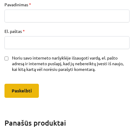
Pavadinimas
*
El. paštas
*
Noriu savo interneto naršyklėje išsaugoti vardą, el. pašto
adresą ir interneto puslapį, kad jų nebereiktų įvesti iš naujo,
kai kitą kartą vėl norėsiu parašyti komentarą.
Panašūs produktai