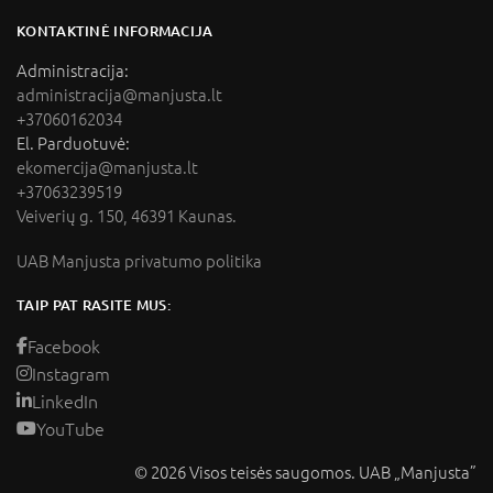
KONTAKTINĖ INFORMACIJA
Administracija:
administracija@manjusta.lt
+37060162034
El. Parduotuvė:
ekomercija@manjusta.lt
+37063239519
Veiverių g. 150, 46391 Kaunas.
UAB Manjusta privatumo politika
TAIP PAT RASITE MUS:
Facebook
Instagram
LinkedIn
YouTube
© 2026 Visos teisės saugomos. UAB „Manjusta”