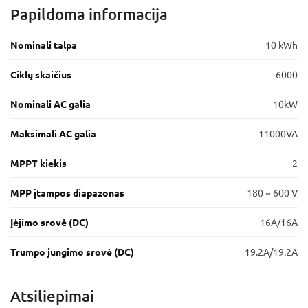
Papildoma informacija
Nominali talpa
10 kWh
Ciklų skaičius
6000
Nominali AC galia
10kW
Maksimali AC galia
11000VA
MPPT kiekis
2
MPP įtampos diapazonas
180 ~ 600 V
Įėjimo srovė (DC)
16A/16A
Trumpo jungimo srovė (DC)
19.2A/19.2A
Atsiliepimai