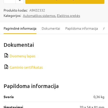
Produkto kodas:
A9K02332
Kategorijos:
Automatikos sistemos
,
Elektros prekės
Pagrindinė informacija
Dokumentai
Papildoma informacija
Ats
Dokumentai
Duomenų lapas
Gaminio sertifikatas
Papildoma informacija
Svoris
0,36 kg
Išmatavimai
70 × 54 × 81 mm