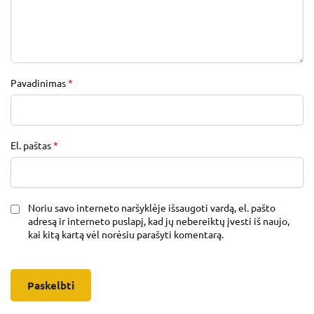
Pavadinimas
*
El. paštas
*
Noriu savo interneto naršyklėje išsaugoti vardą, el. pašto
adresą ir interneto puslapį, kad jų nebereiktų įvesti iš naujo,
kai kitą kartą vėl norėsiu parašyti komentarą.