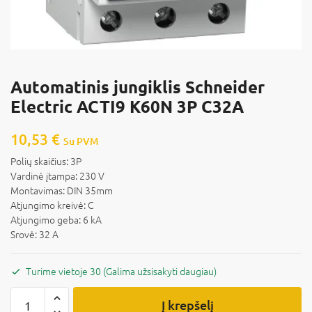
Automatinis jungiklis Schneider
Electric ACTI9 K60N 3P C32A
10,53
€
Su PVM
Polių skaičius: 3P
Vardinė įtampa: 230 V
Montavimas: DIN 35mm
Atjungimo kreivė: C
Atjungimo geba: 6 kA
Srovė: 32 A
Turime vietoje 30 (Galima užsisakyti daugiau)
Į krepšelį