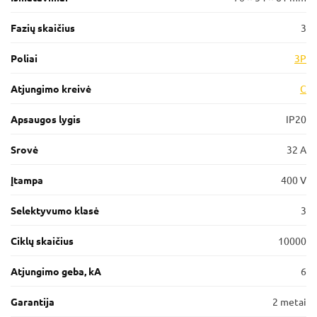
Fazių skaičius
3
Poliai
3P
Atjungimo kreivė
C
Apsaugos lygis
IP20
Srovė
32 A
Įtampa
400 V
Selektyvumo klasė
3
Ciklų skaičius
10000
Atjungimo geba, kA
6
Garantija
2 metai