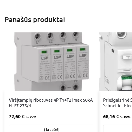
Panašūs produktai
Viršįtampių ribotuvas 4P T1+T2 Imax 50kA
Priešgaisrinė 
FLP7-275/4
Schneider Ele
72,60
€
68,16
€
Su PVM
Su PVM
Į krepšelį