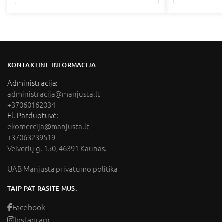
KONTAKTINĖ INFORMACIJA
Administracija:
administracija@manjusta.lt
+37060162034
El. Parduotuvė:
ekomercija@manjusta.lt
+37063239519
Veiverių g. 150, 46391 Kaunas.
UAB Manjusta privatumo politika
TAIP PAT RASITE MUS:
Facebook
Instagram