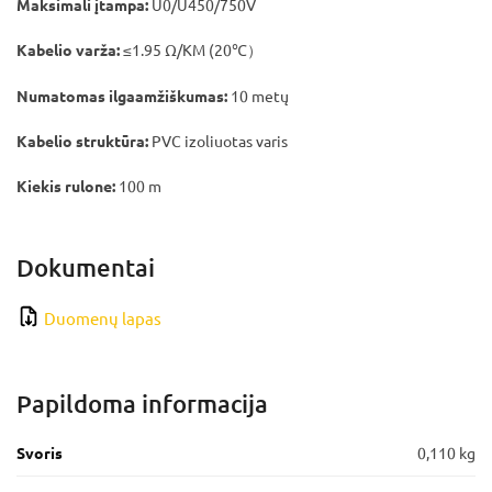
Maksimali įtampa:
U0/U450/750V
Kabelio varža:
≤1.95 Ω/KM (20℃）
Numatomas ilgaamžiškumas:
10 metų
Kabelio struktūra:
PVC izoliuotas varis
Kiekis rulone:
100 m
Dokumentai
Duomenų lapas
Papildoma informacija
Svoris
0,110 kg