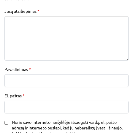
Jūsų atsiliepimas
*
Pavadinimas
*
El. paštas
*
Noriu savo interneto naršyklėje išsaugoti vardą, el. pašto
adresą ir interneto puslapį, kad jų nebereiktų įvesti iš naujo,