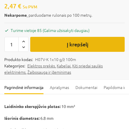
2,47
€
Su PVM
, parduodame rulonais po 100 metrų.
Nekarpome
Turime vietoje 85 (Galima užsisakyti daugiau)
Į krepšelį
Produkto kodas:
H07V-K 1x10 g/ž 100m
Kategorijos:
Elektros prekės
,
Kabeliai
,
Kiti priedai saulės
elektrinėms
,
Žaibosauga ir įžeminimas
Pagrindinė informacija
Aprašymas
Dokumentai
Papildoma inf
Laidininko skerspjūvio plotas
:
10 mm²
Išorinis diametras:
6.8 mm