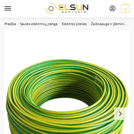
0
/
/
/
Pradžia
Saulės elektrinių įranga
Elektros prekės
Žaibosauga ir įžeminimas