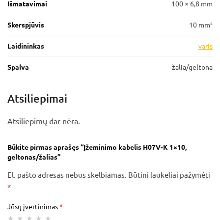
Išmatavimai
100 × 6,8 mm
Skerspjūvis
10 mm²
Laidininkas
varis
Spalva
žalia/geltona
Atsiliepimai
Atsiliepimų dar nėra.
Būkite pirmas aprašęs “Įžeminimo kabelis H07V-K 1×10,
geltonas/žalias”
El. pašto adresas nebus skelbiamas.
Būtini laukeliai pažymėti
*
Jūsų įvertinimas
*