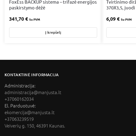
FoxEss BACKUP sistema – trifazė energijos
Tvirtinimo dir
paskirstymo dėžė
370X3,5, juodi
341,70
€
6,09
€
Su PVM
Su PVM
Į krepšelį
KONTAKTINĖ INFORMACIJA
Administracija:
administracija@manjusta.lt
+37060162034
El. Parduotuvė:
ekomercija@manjusta.lt
+37063239519
Veiverių g. 150, 46391 Kaunas.