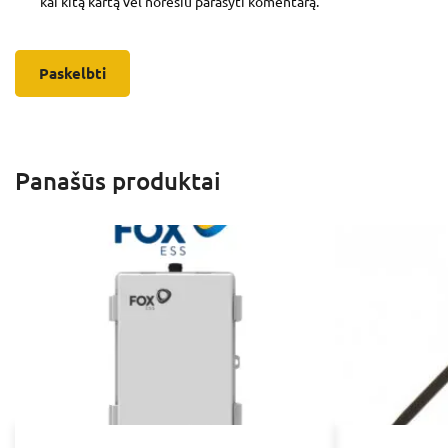
kai kitą kartą vėl norėsiu parašyti komentarą.
Panašūs produktai