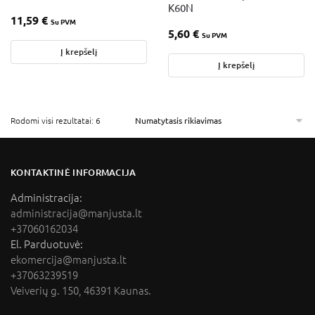
K60N
11,59
€
Su PVM
5,60
€
Su PVM
Į krepšelį
Į krepšelį
Rodomi visi rezultatai: 6
KONTAKTINĖ INFORMACIJA
Administracija:
administracija@manjusta.lt
+37060162034
El. Parduotuvė:
ekomercija@manjusta.lt
+37063239519
Veiverių g. 150, 46391 Kaunas.