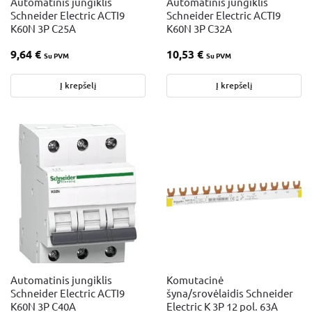
Automatinis jungiklis
Automatinis jungiklis
Schneider Electric ACTI9
Schneider Electric ACTI9
K60N 3P C25A
K60N 3P C32A
9,64
€
10,53
€
Su PVM
Su PVM
Į krepšelį
Į krepšelį
Automatinis jungiklis
Komutacinė
Schneider Electric ACTI9
šyna/srovėlaidis Schneider
K60N 3P C40A
Electric K 3P 12 pol. 63A