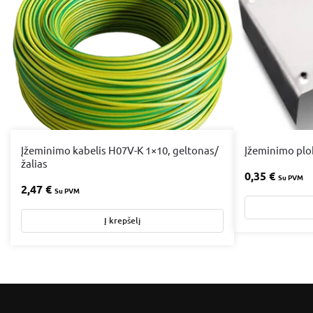
Įžeminimo kabelis H07V-K 1×10, geltonas/
Įžeminimo plo
žalias
0,35
€
Su PVM
2,47
€
Su PVM
Į krepšelį