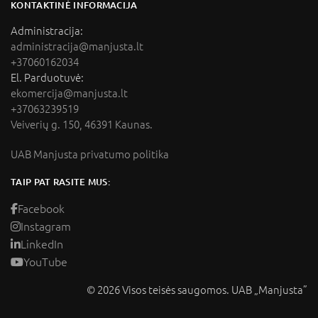
KONTAKTINĖ INFORMACIJA
Administracija:
administracija@manjusta.lt
+37060162034
El. Parduotuvė:
ekomercija@manjusta.lt
+37063239519
Veiverių g. 150, 46391 Kaunas.
UAB Manjusta privatumo politika
TAIP PAT RASITE MUS:
Facebook
Instagram
LinkedIn
YouTube
© 2026 Visos teisės saugomos. UAB „Manjusta”