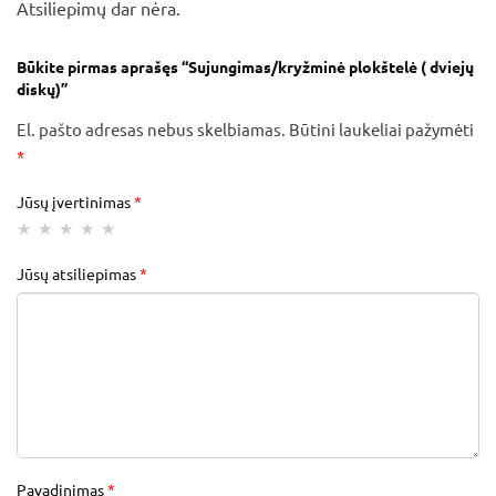
Atsiliepimų dar nėra.
Būkite pirmas aprašęs “Sujungimas/kryžminė plokštelė ( dviejų
diskų)”
El. pašto adresas nebus skelbiamas.
Būtini laukeliai pažymėti
*
Jūsų įvertinimas
*
Jūsų atsiliepimas
*
Pavadinimas
*