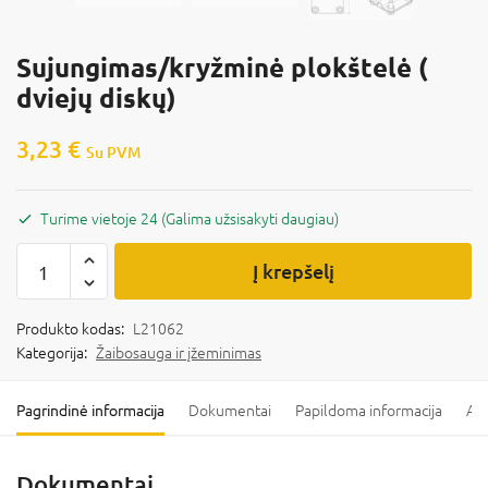
Sujungimas/kryžminė plokštelė (
dviejų diskų)
3,23
€
Su PVM
Turime vietoje 24 (Galima užsisakyti daugiau)
Į krepšelį
Produkto kodas:
L21062
Kategorija:
Žaibosauga ir įžeminimas
Pagrindinė informacija
Dokumentai
Papildoma informacija
Ats
Dokumentai