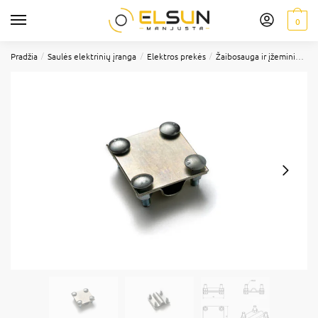
0
/
/
/
Pradžia
Saulės elektrinių įranga
Elektros prekės
Žaibosauga ir įžeminimas