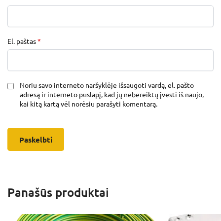
El. paštas
*
Noriu savo interneto naršyklėje išsaugoti vardą, el. pašto
adresą ir interneto puslapį, kad jų nebereiktų įvesti iš naujo,
kai kitą kartą vėl norėsiu parašyti komentarą.
Panašūs produktai