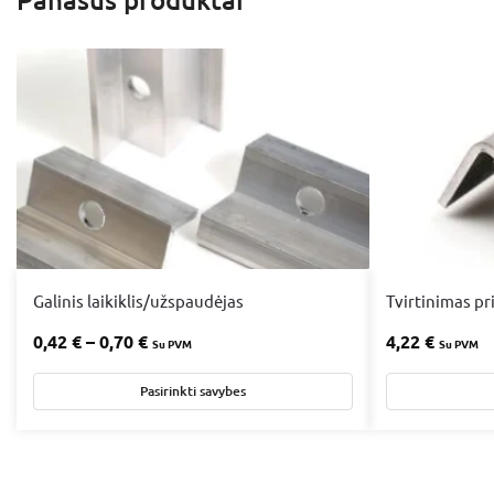
Galinis laikiklis/užspaudėjas
Tvirtinimas pr
0,42
€
–
0,70
€
4,22
€
Su PVM
Su PVM
Pasirinkti savybes