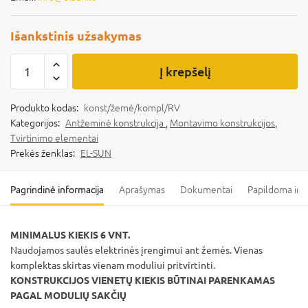
Išankstinis užsakymas
Į krepšelį
Produkto kodas:
konst/žemė/kompl/RV
Kategorijos:
Antžeminė konstrukcija
,
Montavimo konstrukcijos
,
Tvirtinimo elementai
Prekės ženklas:
EL-SUN
Pagrindinė informacija
Aprašymas
Dokumentai
Papildoma inf
MINIMALUS KIEKIS 6 VNT.
Naudojamos saulės elektrinės įrengimui ant žemės. Vienas
komplektas skirtas vienam moduliui pritvirtinti.
KONSTRUKCIJOS VIENETŲ KIEKIS BŪTINAI PARENKAMAS
PAGAL MODULIŲ SAKČIŲ