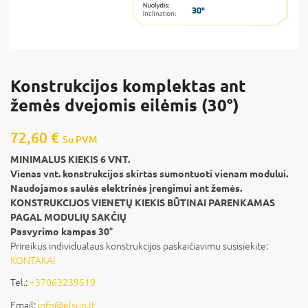
Konstrukcijos komplektas ant
žemės dvejomis eilėmis (30°)
72,60
€
Su PVM
MINIMALUS KIEKIS 6 VNT.
Vienas vnt. konstrukcijos skirtas sumontuoti vienam modului.
Naudojamos saulės elektrinės įrengimui ant žemės.
KONSTRUKCIJOS VIENETŲ KIEKIS BŪTINAI PARENKAMAS
PAGAL MODULIŲ SAKČIŲ
Pasvyrimo kampas 30°
Prireikus individualaus konstrukcijos paskaičiavimu susisiekite:
KONTAKAI
Tel.:
+37063239519
Email:
info@elsun.lt