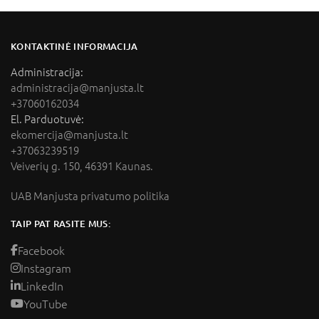
KONTAKTINĖ INFORMACIJA
Administracija:
administracija@manjusta.lt
+37060162034
El. Parduotuvė:
ekomercija@manjusta.lt
+37063239519
Veiverių g. 150, 46391 Kaunas.
UAB Manjusta privatumo politika
TAIP PAT RASITE MUS:
Facebook
Instagram
LinkedIn
YouTube