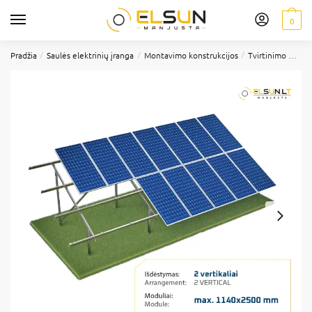
0
/
/
/
Pradžia
Saulės elektrinių įranga
Montavimo konstrukcijos
Tvirtinimo elementai