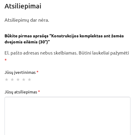
Atsiliepimai
Atsiliepimų dar nėra.
Būkite pirmas aprašęs “Konstrukcijos komplektas ant žemės
dvejomis eilėmis (30°)”
El. pašto adresas nebus skelbiamas.
Būtini laukeliai pažymėti
*
Jūsų įvertinimas
*
Jūsų atsiliepimas
*