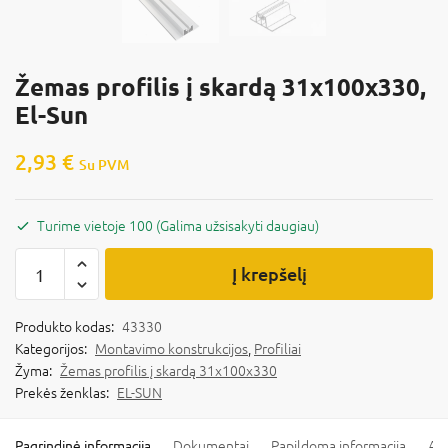
Žemas profilis į skardą 31x100x330,
El-Sun
2,93
€
Su PVM
Turime vietoje 100 (Galima užsisakyti daugiau)
Į krepšelį
Produkto kodas:
43330
Kategorijos:
Montavimo konstrukcijos
,
Profiliai
Žyma:
Žemas profilis į skardą 31x100x330
Prekės ženklas:
EL-SUN
Pagrindinė informacija
Dokumentai
Papildoma informacija
Ats