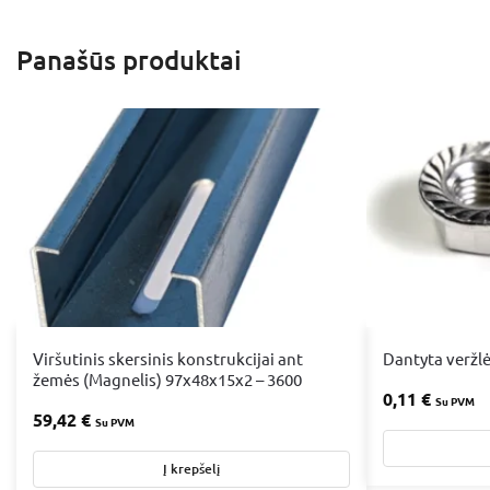
Panašūs produktai
Viršutinis skersinis konstrukcijai ant
Dantyta veržl
žemės (Magnelis) 97x48x15x2 – 3600
0,11
€
Su PVM
59,42
€
Su PVM
Į krepšelį