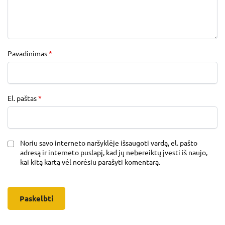
Pavadinimas
*
El. paštas
*
Noriu savo interneto naršyklėje išsaugoti vardą, el. pašto
adresą ir interneto puslapį, kad jų nebereiktų įvesti iš naujo,
kai kitą kartą vėl norėsiu parašyti komentarą.