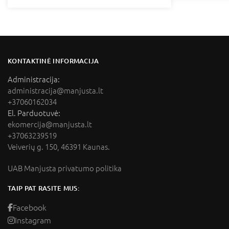
KONTAKTINĖ INFORMACIJA
Administracija:
administracija@manjusta.lt
+37060162034
El. Parduotuvė:
ekomercija@manjusta.lt
+37063239519
Veiverių g. 150, 46391 Kaunas.
UAB Manjusta privatumo politika
TAIP PAT RASITE MUS:
Facebook
Instagram