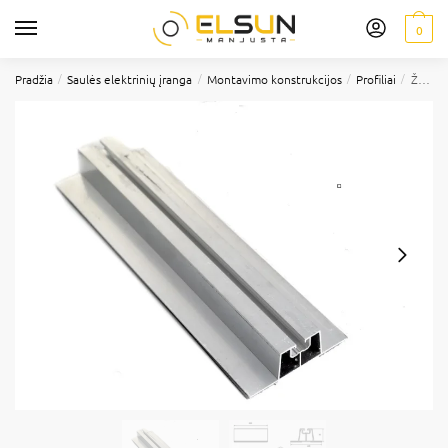
0
/
/
/
/
Pradžia
Saulės elektrinių įranga
Montavimo konstrukcijos
Profiliai
Žemas profilis į skardą 31x100x330, El-Sun