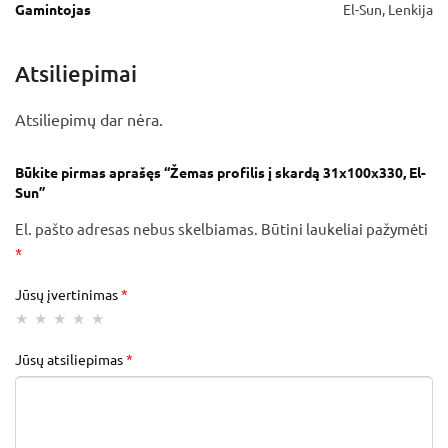
Gamintojas
El-Sun, Lenkija
Atsiliepimai
Atsiliepimų dar nėra.
Būkite pirmas aprašęs “Žemas profilis į skardą 31x100x330, El-
Sun”
El. pašto adresas nebus skelbiamas.
Būtini laukeliai pažymėti
*
Jūsų įvertinimas
*
Jūsų atsiliepimas
*