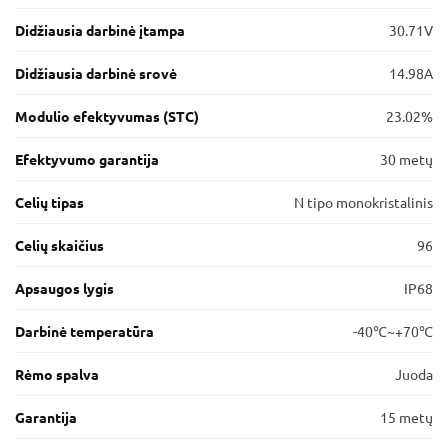
Didžiausia darbinė įtampa
30.71V
Didžiausia darbinė srovė
14.98A
Modulio efektyvumas (STC)
23.02%
Efektyvumo garantija
30 metų
Celių tipas
N tipo monokristalinis
Celių skaičius
96
Apsaugos lygis
IP68
Darbinė temperatūra
-40℃~+70℃
Rėmo spalva
Juoda
Garantija
15 metų