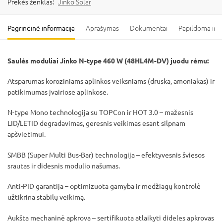
Prekės ženklas:
Jinko Solar
Pagrindinė informacija
Aprašymas
Dokumentai
Papildoma inf
Saulės moduliai Jinko N-type 460 W (48HL4M-DV) juodu rėmu:
Atsparumas koroziniams aplinkos veiksniams (druska, amoniakas) ir
patikimumas įvairiose aplinkose.
N-type Mono technologija su TOPCon ir HOT 3.0 – mažesnis
LID/LETID degradavimas, geresnis veikimas esant silpnam
apšvietimui.
SMBB (Super Multi Bus-Bar) technologija – efektyvesnis šviesos
srautas ir didesnis modulio našumas.
Anti-PID garantija – optimizuota gamyba ir medžiagų kontrolė
užtikrina stabilų veikimą.
Aukšta mechaninė apkrova – sertifikuota atlaikyti dideles apkrovas