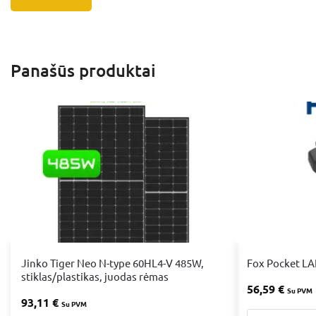
Panašūs produktai
Jinko Tiger Neo N-type 60HL4-V 485W,
Fox Pocket LA
stiklas/plastikas, juodas rėmas
56,59
€
Su PVM
93,11
€
Su PVM