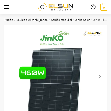
0
/
/
/
/
Pradžia
Saulės elektrinių įranga
Saulės moduliai
Jinko Solar
Jinko Tiger Neo N-type 48HL4M-DV 460W