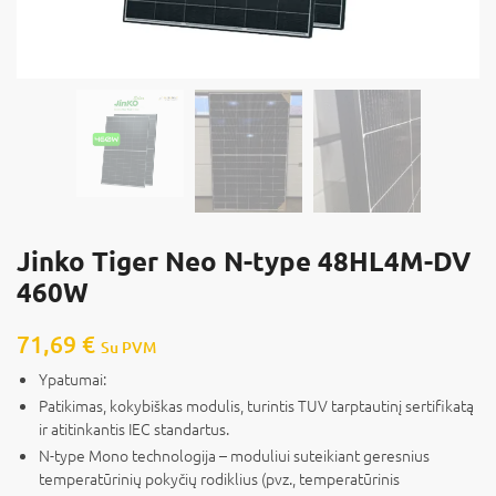
Jinko Tiger Neo N-type 48HL4M-DV
460W
71,69
€
Su PVM
Ypatumai:
Patikimas, kokybiškas modulis, turintis TUV tarptautinį sertifikatą
ir atitinkantis IEC standartus.
N-type Mono technologija – moduliui suteikiant geresnius
temperatūrinių pokyčių rodiklius (pvz., temperatūrinis