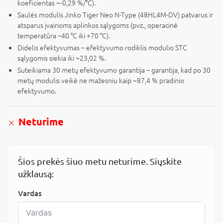
koeficientas ~-0,29 %/°C).
Saulės modulis Jinko Tiger Neo N-Type (48HL4M-DV) patvarus ir
atsparus įvairioms aplinkos sąlygoms (pvz., operacinė
temperatūra –40 °C iki +70 °C).
Didelis efektyvumas – efektyvumo rodiklis modulio STC
sąlygomis siekia iki ~23,02 %.
Suteikiama 30 metų efektyvumo garantija – garantija, kad po 30
metų modulis veikė ne mažesniu kaip ~87,4 % pradinio
efektyvumo.
Neturime
Šios prekės šiuo metu neturime. Siųskite
užklausą:
Vardas