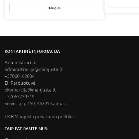
Daugiau
KONTAKTINĖ INFORMACIJA
Administracija:
administracija@manjusta.lt
+37060162034
El. Parduotuvė:
ekomercija@manjusta.lt
+37063239519
Veiverių g. 150, 46391 Kaunas.
UAB Manjusta privatumo politika
TAIP PAT RASITE MUS: