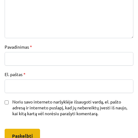
Pavadinimas
*
El. paštas
*
Noriu savo interneto naršyklėje išsaugoti vardą, el. pašto
adresą ir interneto puslapį, kad jų nebereiktų įvesti iš naujo,
kai kitą kartą vėl norėsiu parašyti komentarą.