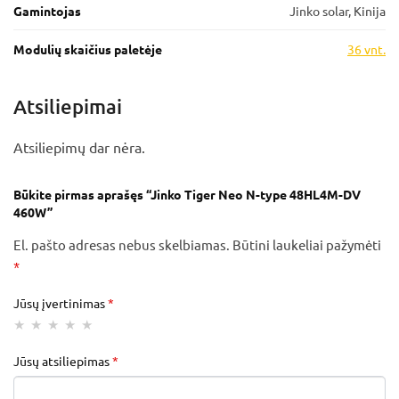
Gamintojas
Jinko solar, Kinija
Modulių skaičius paletėje
36 vnt.
Atsiliepimai
Atsiliepimų dar nėra.
Būkite pirmas aprašęs “Jinko Tiger Neo N-type 48HL4M-DV
460W”
El. pašto adresas nebus skelbiamas.
Būtini laukeliai pažymėti
*
Jūsų įvertinimas
*
Jūsų atsiliepimas
*