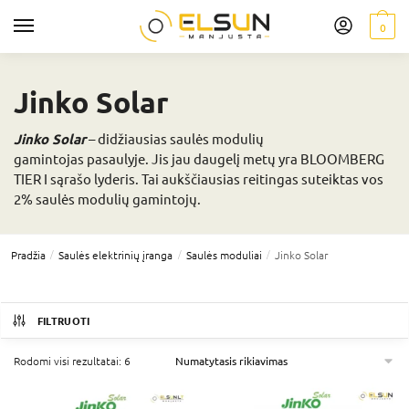
0
Jinko Solar
Jinko Solar
– didžiausias saulės modulių
gamintojas pasaulyje. Jis jau daugelį metų yra BLOOMBERG
TIER I sąrašo lyderis. Tai aukščiausias reitingas suteiktas vos
2% saulės modulių gamintojų.
/
/
/
Pradžia
Saulės elektrinių įranga
Saulės moduliai
Jinko Solar
FILTRUOTI
Rodomi visi rezultatai: 6