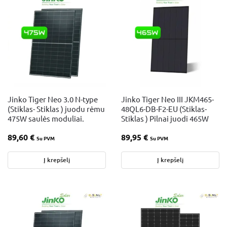
Jinko Tiger Neo 3.0 N-type
Jinko Tiger Neo III JKM465-
(Stiklas- Stiklas ) juodu rėmu
48QL6-DB-F2-EU (Stiklas-
475W saulės moduliai.
Stiklas ) Pilnai juodi 465W
89,60
€
89,95
€
Su PVM
Su PVM
Į krepšelį
Į krepšelį