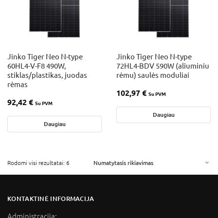
Jinko Tiger Neo N-type
Jinko Tiger Neo N-type
60HL4-V-F8 490W,
72HL4-BDV 590W (aliuminiu
stiklas/plastikas, juodas
rėmu) saulės moduliai
rėmas
102,97
€
Su PVM
92,42
€
Su PVM
Daugiau
Daugiau
Rodomi visi rezultatai: 6
KONTAKTINĖ INFORMACIJA
Administracija: