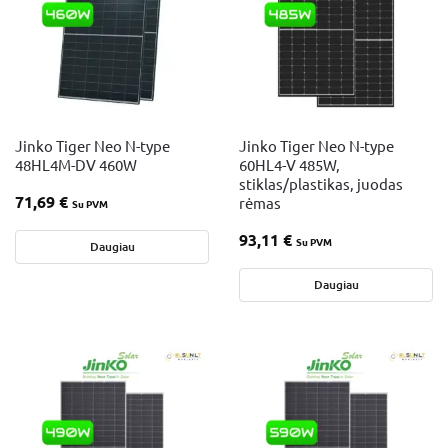
Jinko Tiger Neo N-type
Jinko Tiger Neo N-type
48HL4M-DV 460W
60HL4-V 485W,
stiklas/plastikas, juodas
71,69
€
rėmas
Su PVM
93,11
€
Su PVM
Daugiau
Daugiau