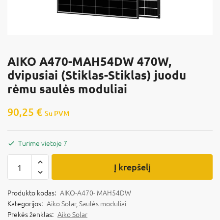
AIKO A470-MAH54DW 470W,
dvipusiai (Stiklas-Stiklas) juodu
rėmu saulės moduliai
90,25
€
Su PVM
Turime vietoje 7
Į krepšelį
Produkto kodas:
AIKO-A470- MAH54DW
Kategorijos:
Aiko Solar
,
Saulės moduliai
Prekės ženklas:
Aiko Solar