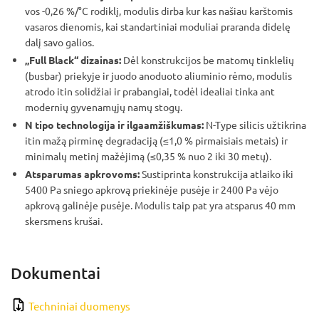
vos -0,26 %/°C rodiklį, modulis dirba kur kas našiau karštomis
vasaros dienomis, kai standartiniai moduliai praranda didelę
dalį savo galios.
„Full Black“ dizainas:
Dėl konstrukcijos be matomų tinklelių
(busbar) priekyje ir juodo anoduoto aliuminio rėmo, modulis
atrodo itin solidžiai ir prabangiai, todėl idealiai tinka ant
modernių gyvenamųjų namų stogų.
N tipo technologija ir ilgaamžiškumas:
N-Type silicis užtikrina
itin mažą pirminę degradaciją (≤1,0 % pirmaisiais metais) ir
minimalų metinį mažėjimą (≤0,35 % nuo 2 iki 30 metų).
Atsparumas apkrovoms:
Sustiprinta konstrukcija atlaiko iki
5400 Pa sniego apkrovą priekinėje pusėje ir 2400 Pa vėjo
apkrovą galinėje pusėje. Modulis taip pat yra atsparus 40 mm
skersmens krušai.
Dokumentai
Techniniai duomenys