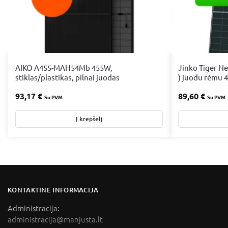
AIKO A455-MAH54Mb 455W,
Jinko Tiger Neo
stiklas/plastikas, pilnai juodas
) juodu rėmu 
93,17
€
89,60
€
Su PVM
Su PVM
Į krepšelį
KONTAKTINĖ INFORMACIJA
Administracija:
administracija@manjusta.lt