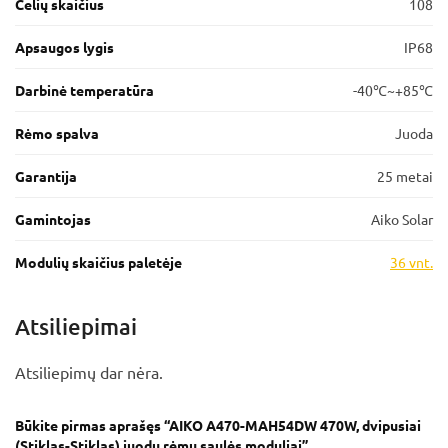
Celių skaičius
108
Apsaugos lygis
IP68
Darbinė temperatūra
-40℃~+85℃
Rėmo spalva
Juoda
Garantija
25 metai
Gamintojas
Aiko Solar
Modulių skaičius paletėje
36 vnt.
Atsiliepimai
Atsiliepimų dar nėra.
Būkite pirmas aprašęs “AIKO A470-MAH54DW 470W, dvipusiai
(Stiklas-Stiklas) juodu rėmu saulės moduliai”