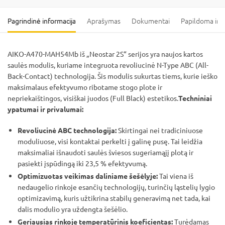
Pagrindinė informacija
Aprašymas
Dokumentai
Papildoma inf
AIKO-A470-MAH54Mb iš „Neostar 2S“ serijos yra naujos kartos
saulės modulis, kuriame integruota revoliucinė N-Type ABC (All-
Back-Contact) technologija. Šis modulis sukurtas tiems, kurie ieško
maksimalaus efektyvumo ribotame stogo plote ir
nepriekaištingos, visiškai juodos (Full Black) estetikos.
Techniniai
ypatumai ir privalumai:
Revoliucinė ABC technologija:
Skirtingai nei tradiciniuose
moduliuose, visi kontaktai perkelti į galinę pusę. Tai leidžia
maksimaliai išnaudoti saulės šviesos sugeriamąjį plotą ir
pasiekti įspūdingą iki 23,5 % efektyvumą.
Optimizuotas veikimas daliniame šešėlyje:
Tai viena iš
nedaugelio rinkoje esančių technologijų, turinčių ląstelių lygio
optimizavimą, kuris užtikrina stabilų generavimą net tada, kai
dalis modulio yra uždengta šešėlio.
Geriausias rinkoje temperatūrinis koeficientas:
Turėdamas