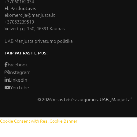
+37060162034
El. Parduotuvė:
ekomercija@manjusta.lt
+37063239519
Veiverių g. 150, 46391 Kaunas.
UAB Manjusta privatumo politika
TAIP PAT RASITE MUS:
Facebook
Instagram
LinkedIn
YouTube
© 2026 Visos teisės saugomos. UAB „Manjusta”
Cookie Consent with Real Cookie Banner