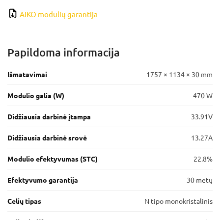
AIKO modulių garantija
Papildoma informacija
Išmatavimai
1757 × 1134 × 30 mm
Modulio galia (W)
470 W
Didžiausia darbinė įtampa
33.91V
Didžiausia darbinė srovė
13.27A
Modulio efektyvumas (STC)
22.8%
Efektyvumo garantija
30 metų
Celių tipas
N tipo monokristalinis