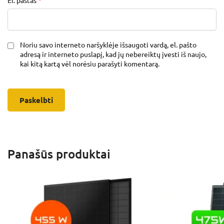
El. paštas
*
Noriu savo interneto naršyklėje išsaugoti vardą, el. pašto
adresą ir interneto puslapį, kad jų nebereiktų įvesti iš naujo,
kai kitą kartą vėl norėsiu parašyti komentarą.
Panašūs produktai