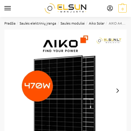
0
/
/
/
/
Pradžia
Saulės elektrinių įranga
Saulės moduliai
Aiko Solar
AIKO A470-MAH54DW 470W, dvipusiai (Stiklas-Stiklas) juodu rėmu saulės moduliai