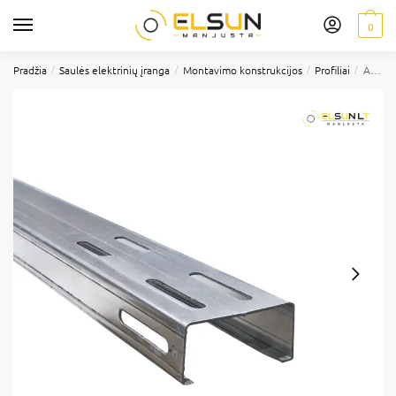
0
/
/
/
/
Pradžia
Saulės elektrinių įranga
Montavimo konstrukcijos
Profiliai
Antžeminės montavimo koja, C100x50x12x2.5-3770, El-sun