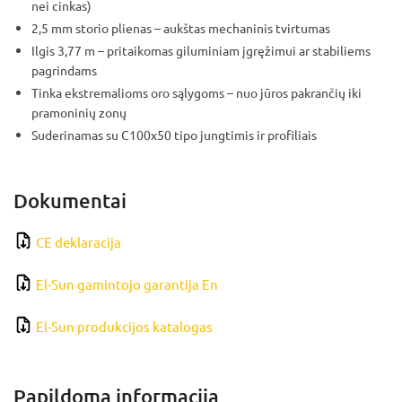
nei cinkas)
2,5 mm storio plienas – aukštas mechaninis tvirtumas
Ilgis 3,77 m – pritaikomas giluminiam įgręžimui ar stabiliems
pagrindams
Tinka ekstremalioms oro sąlygoms – nuo jūros pakrančių iki
pramoninių zonų
Suderinamas su C100x50 tipo jungtimis ir profiliais
Dokumentai
CE deklaracija
El-Sun gamintojo garantija En
El-Sun produkcijos katalogas
Papildoma informacija