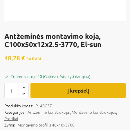
Antžeminės montavimo koja,
C100x50x12x2.5-3770, El-sun
48,28
€
Su PVM
Turime vietoje 20 (Galima užsisakyti daugiau)
Į krepšelį
Produkto kodas:
P140C37
Kategorijos:
Antžeminė konstrukcija
,
Montavimo konstrukcijos
,
Profiliai
Žyma:
Montavimo profilis 40x40x3700