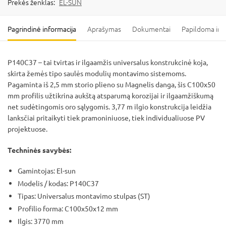
Prekės ženklas:
EL-SUN
Pagrindinė informacija
Aprašymas
Dokumentai
Papildoma inf
P140C37 – tai tvirtas ir ilgaamžis universalus konstrukcinė koja,
skirta žemės tipo saulės modulių montavimo sistemoms.
Pagaminta iš 2,5 mm storio plieno su Magnelis danga, šis C100x50
mm profilis užtikrina aukštą atsparumą korozijai ir ilgaamžiškumą
net sudėtingomis oro sąlygomis. 3,77 m ilgio konstrukcija leidžia
lanksčiai pritaikyti tiek pramoniniuose, tiek individualiuose PV
projektuose.
Techninės savybės:
Gamintojas: El-sun
Modelis / kodas: P140C37
Tipas: Universalus montavimo stulpas (ST)
Profilio forma: C100x50x12 mm
Ilgis: 3770 mm