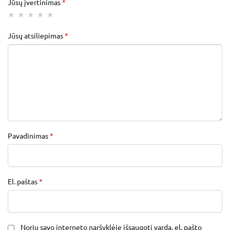
Jūsų įvertinimas
*
Jūsų atsiliepimas
*
Pavadinimas
*
El. paštas
*
Noriu savo interneto naršyklėje išsaugoti vardą, el. pašto