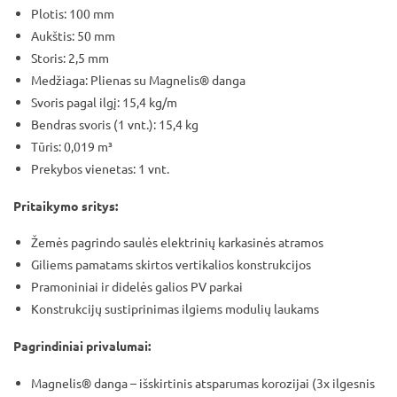
Plotis: 100 mm
Aukštis: 50 mm
Storis: 2,5 mm
Medžiaga: Plienas su Magnelis® danga
Svoris pagal ilgį: 15,4 kg/m
Bendras svoris (1 vnt.): 15,4 kg
Tūris: 0,019 m³
Prekybos vienetas: 1 vnt.
Pritaikymo sritys:
Žemės pagrindo saulės elektrinių karkasinės atramos
Giliems pamatams skirtos vertikalios konstrukcijos
Pramoniniai ir didelės galios PV parkai
Konstrukcijų sustiprinimas ilgiems modulių laukams
Pagrindiniai privalumai:
Magnelis® danga – išskirtinis atsparumas korozijai (3x ilgesnis