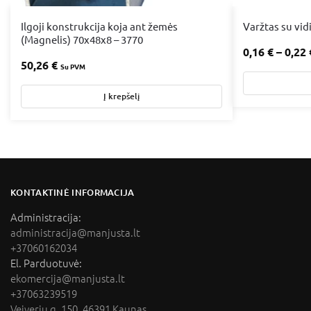
Ilgoji konstrukcija koja ant žemės
Varžtas su vi
(Magnelis) 70x48x8 – 3770
0,16
€
–
0,22
50,26
€
Su PVM
Į krepšelį
KONTAKTINĖ INFORMACIJA
Administracija:
administracija@manjusta.lt
+37060162034
El. Parduotuvė:
ekomercija@manjusta.lt
+37063239519
Veiverių g. 150, 46391 Kaunas.