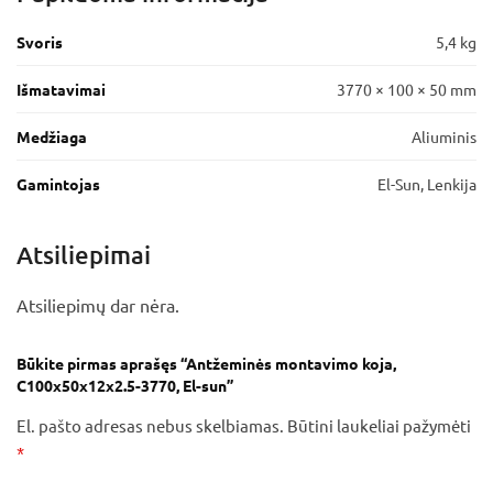
Svoris
5,4 kg
Išmatavimai
3770 × 100 × 50 mm
Medžiaga
Aliuminis
Gamintojas
El-Sun, Lenkija
Atsiliepimai
Atsiliepimų dar nėra.
Būkite pirmas aprašęs “Antžeminės montavimo koja,
C100x50x12x2.5-3770, El-sun”
El. pašto adresas nebus skelbiamas.
Būtini laukeliai pažymėti
*