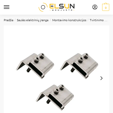
0
/
/
/
Pradžia
Saulės elektrinių įranga
Montavimo konstrukcijos
Tvirtinimo elementai