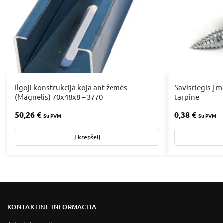
Ilgoji konstrukcija koja ant žemės
Savisriegis į
(Magnelis) 70x48x8 – 3770
tarpine
50,26
€
0,38
€
Su PVM
Su PVM
Į krepšelį
KONTAKTINĖ INFORMACIJA