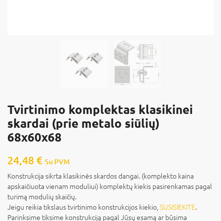
Tvirtinimo komplektas klasikinei
skardai (prie metalo siūlių)
68x60x68
24,48
€
Su PVM
Konstrukcija sikrta klasikinės skardos dangai. (komplekto kaina
apskaičiuota vienam moduliui) komplektų kiekis pasirenkamas pagal
turimą modulių skaičių.
Jeigu reikia tikslaus tvirtinimo konstrukcijos kiekio,
SUSISIEKITE
.
Parinksime tiksime konstrukciją pagal Jūsų esamą ar būsima