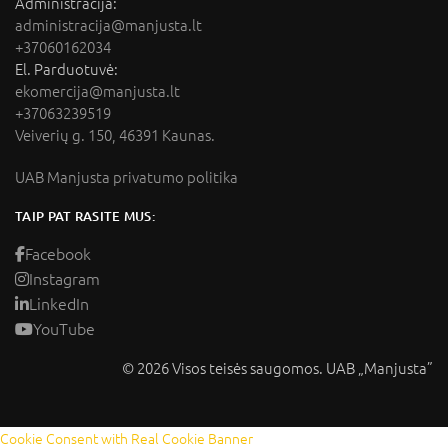
Administracija:
administracija@manjusta.lt
+37060162034
El. Parduotuvė:
ekomercija@manjusta.lt
+37063239519
Veiverių g. 150, 46391 Kaunas.
UAB Manjusta privatumo politika
TAIP PAT RASITE MUS:
Facebook
Instagram
LinkedIn
YouTube
© 2026 Visos teisės saugomos. UAB „Manjusta”
Cookie Consent with Real Cookie Banner