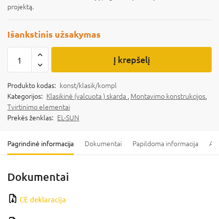
projektą.
Išankstinis užsakymas
Į krepšelį
Produkto kodas:
konst/klasik/kompl
Kategorijos:
Klasikinė (valcuota ) skarda
,
Montavimo konstrukcijos
,
Tvirtinimo elementai
Prekės ženklas:
EL-SUN
Pagrindinė informacija
Dokumentai
Papildoma informacija
Ats
Dokumentai
CE deklaracija