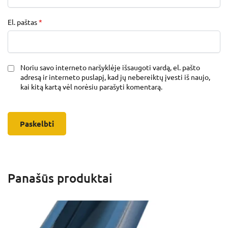
El. paštas
*
Noriu savo interneto naršyklėje išsaugoti vardą, el. pašto
adresą ir interneto puslapį, kad jų nebereiktų įvesti iš naujo,
kai kitą kartą vėl norėsiu parašyti komentarą.
Panašūs produktai