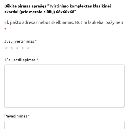
Būkite pirmas aprašęs “Tvirtinimo komplektas klasikinei
skardai (prie metalo siūlių) 68x60x68”
El. pašto adresas nebus skelbiamas.
Būtini laukeliai pažymėti
*
Jūsų įvertinimas
*
Jūsų atsiliepimas
*
Pavadinimas
*