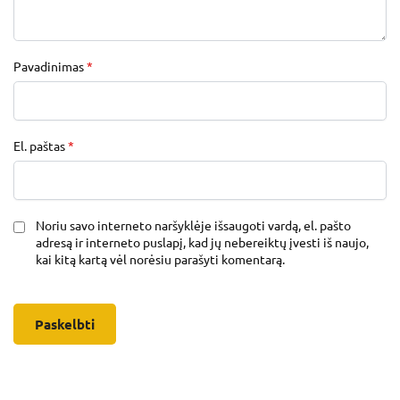
Pavadinimas
*
El. paštas
*
Noriu savo interneto naršyklėje išsaugoti vardą, el. pašto
adresą ir interneto puslapį, kad jų nebereiktų įvesti iš naujo,
kai kitą kartą vėl norėsiu parašyti komentarą.