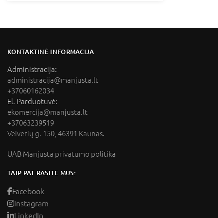
KONTAKTINĖ INFORMACIJA
Administracija:
administracija@manjusta.lt
+37060162034
El. Parduotuvė:
ekomercija@manjusta.lt
+37063239519
Veiverių g. 150, 46391 Kaunas.
UAB Manjusta privatumo politika
TAIP PAT RASITE MUS:
Facebook
Instagram
LinkedIn