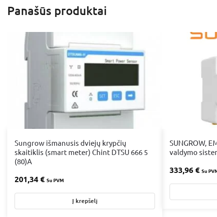
Panašūs produktai
Sungrow išmanusis dviejų krypčių
SUNGROW, EM
skaitiklis (smart meter) Chint DTSU 666 5
valdymo sist
(80)A
333,96
€
Su PV
201,34
€
Su PVM
Į krepšelį