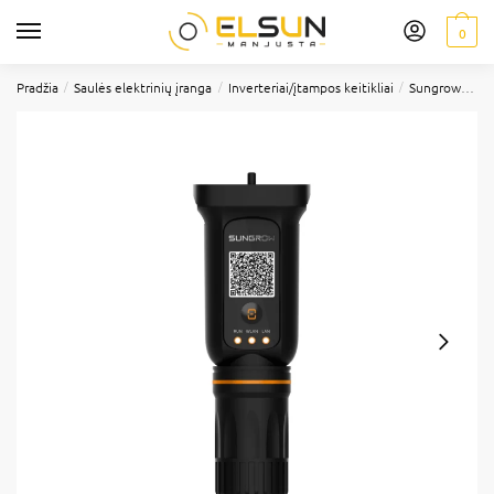
0
/
/
/
Pradžia
Saulės elektrinių įranga
Inverteriai/įtampos keitikliai
Sungrow
Su