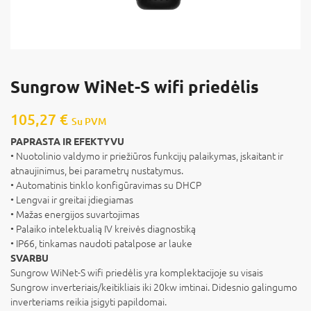
Sungrow WiNet-S wifi priedėlis
105,27
€
Su PVM
PAPRASTA IR EFEKTYVU
• Nuotolinio valdymo ir priežiūros funkcijų palaikymas, įskaitant ir
atnaujinimus, bei parametrų nustatymus.
• Automatinis tinklo konfigūravimas su DHCP
• Lengvai ir greitai įdiegiamas
• Mažas energijos suvartojimas
• Palaiko intelektualią IV kreivės diagnostiką
• IP66, tinkamas naudoti patalpose ar lauke
SVARBU
Sungrow WiNet-S wifi priedėlis yra komplektacijoje su visais
Sungrow inverteriais/keitikliais iki 20kw imtinai. Didesnio galingumo
inverteriams reikia įsigyti papildomai.