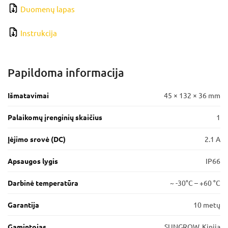
Duomenų lapas
Instrukcija
Papildoma informacija
Išmatavimai
45 × 132 × 36 mm
Palaikomų įrenginių skaičius
1
Įėjimo srovė (DC)
2.1 A
Apsaugos lygis
IP66
Darbinė temperatūra
~ -30°C – +60 °C
Garantija
10 metų
Gamintojas
SUNGROW, Kinija