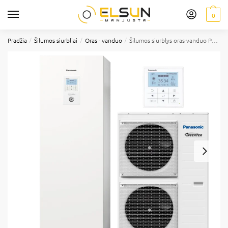
0
/
/
/
Pradžia
Šilumos siurbliai
Oras - vanduo
Šilumos siurblys oras-vanduo Panasonic Aquarea All in One T-CAP AXC16HE8, 16 kW