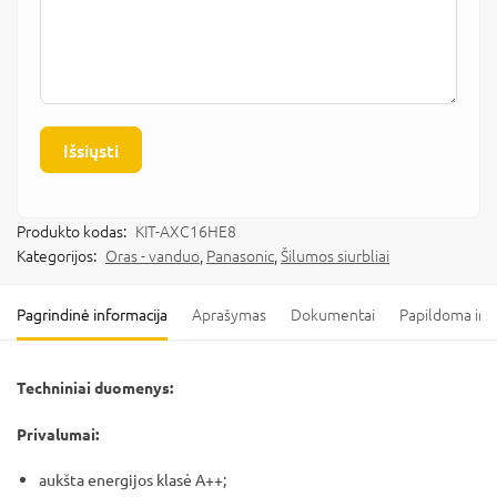
Išsiųsti
Produkto kodas:
KIT-AXC16HE8
Kategorijos:
Oras - vanduo
,
Panasonic
,
Šilumos siurbliai
Pagrindinė informacija
Aprašymas
Dokumentai
Papildoma inf
Techniniai duomenys:
Privalumai:
aukšta energijos klasė A++;