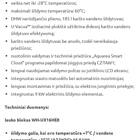
veikia net iki -28°C temperatūros;
maksimali šildymo temperatūra: 60°C;
DHW nerūdijančio plieno, 185 l karšto vandens šildytuvas;
U-Vacua™ izoliacinė plokštė užtikrina didesnį karšto vandens
šildytuvo efektyvumą;
karšto vandens šildytuvas be anodo, todėl nereikalauja
priežiūros;
nuotolinis valdymas ir techninė priežiūra „Aquarea Smart
Cloud“ programa papildomai įsigyjus priedą CZ-TAW1;
lengvai naudojamas valdymo pultas su jutikliniu LCD ekranu;
integruotas srauto matuoklis bei automatinis nuorintojas;
lengvas montavimas ir priežiūra, su elektros jungtimis priekyje;
integruotas 9 kW elektrinis šildymo elementas.
Techniniai duomenys:
lauko blokas WH-UX16HE8
šildymo galia, kai oro temperatūra +7°C / vandens
temperatūra +35°C (A7/W35): 16,0 kW;