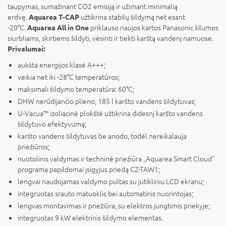
taupymas, sumažinant CO2 emisiją ir užimant minimalią
erdvę.
užtikrina stabilų šildymą net esant
Aquarea T-CAP
-20°C.
priklauso naujos kartos Panasonic šilumos
Aquarea All in One
siurbliams, skirtiems šildyti, vėsinti ir tiekti karštą vandenį namuose.
Privalumai:
aukšta energijos klasė A+++;
veikia net iki -28°C temperatūros;
maksimali šildymo temperatūra: 60°C;
DHW nerūdijančio plieno, 185 l
karšto vandens šildytuvas;
U-Vacua™ izoliacinė plokštė užtikrina didesnį karšto vandens
šildytuvo efektyvumą;
karšto vandens šildytuvas be anodo, todėl nereikalauja
priežiūros;
nuotolinis valdymas ir techninė priežiūra „Aquarea Smart Cloud“
programa papildomai įsigyjus priedą CZ-TAW1;
lengvai naudojamas valdymo pultas su jutikliniu LCD ekranu;
integruotas srauto matuoklis bei automatinis nuorintojas;
lengvas montavimas ir priežiūra, su elektros jungtimis priekyje;
integruotas 9 kW elektrinis šildymo elementas.