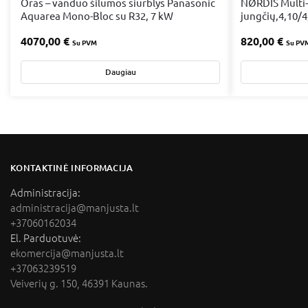
Oras – vanduo šilumos siurblys Panasonic
NØRDIS Multi-S
Aquarea Mono-Bloc su R32, 7 kW
jungčių,4,10/
4070,00
€
820,00
€
Su PVM
Su PV
Daugiau
KONTAKTINĖ INFORMACIJA
Administracija:
administracija@manjusta.lt
+37060162034
El. Parduotuvė:
ekomercija@manjusta.lt
+37063239519
Veiverių g. 150, 46391 Kaunas.