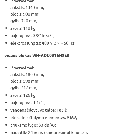
išmatavimai:
aukštis: 1340 mm;
plotis: 900 mm;
gylis: 320 mm;
svoris: 118 kg;
pajungimai: 3/8″ ir 5/8″;
elektros jungtis: 400 V, 3N, ~50 Hz;
vidaus blokas WH-ADC0916H9E8
išmatavimai:
aukštis: 1800 mm;
plotis: 598 mm;
gylis: 717 mm;
svoris: 126 kg;
pajungimai: 1 1/4″;
vandens šildytuvo talpa: 185 l;
elektrinis šildymo elementas: 9 kW;
triukšmo lygis: 33 dB(A);
garantija 24 mėn. (kompresoriui 5 metai).