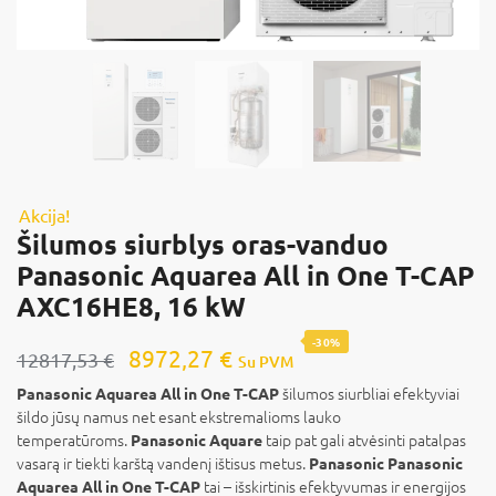
Akcija!
Šilumos siurblys oras-vanduo
Panasonic Aquarea All in One T-CAP
AXC16HE8, 16 kW
-30%
8972,27
€
12817,53
€
Su PVM
šilumos siurbliai efektyviai
Panasonic Aquarea All in One T-CAP
šildo jūsų namus net esant ekstremalioms lauko
temperatūroms.
taip pat gali atvėsinti patalpas
Panasonic Aquare
vasarą ir tiekti karštą vandenį ištisus metus.
Panasonic Panasonic
tai – išskirtinis efektyvumas ir energijos
Aquarea All in One T-CAP