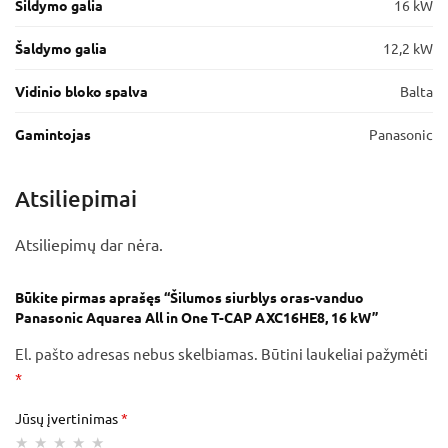
Šildymo galia
16 kW
Šaldymo galia
12,2 kW
Vidinio bloko spalva
Balta
Gamintojas
Panasonic
Atsiliepimai
Atsiliepimų dar nėra.
Būkite pirmas aprašęs “Šilumos siurblys oras-vanduo
Panasonic Aquarea All in One T-CAP AXC16HE8, 16 kW”
El. pašto adresas nebus skelbiamas.
Būtini laukeliai pažymėti
*
Jūsų įvertinimas
*