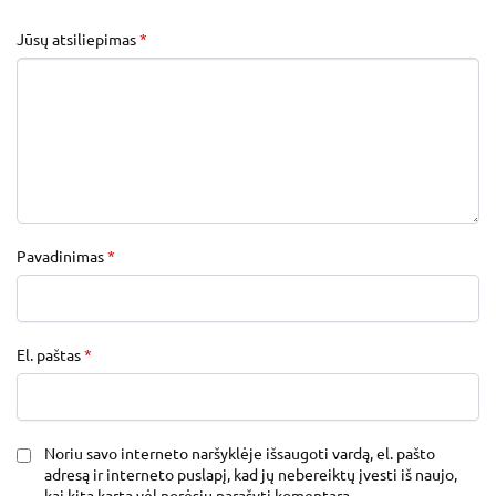
Jūsų atsiliepimas
*
Pavadinimas
*
El. paštas
*
Noriu savo interneto naršyklėje išsaugoti vardą, el. pašto
adresą ir interneto puslapį, kad jų nebereiktų įvesti iš naujo,
kai kitą kartą vėl norėsiu parašyti komentarą.