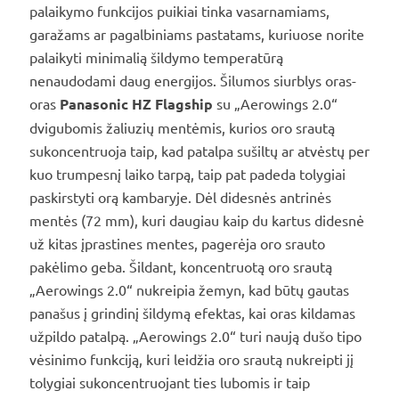
palaikymo funkcijos puikiai tinka vasarnamiams,
garažams ar pagalbiniams pastatams, kuriuose norite
palaikyti minimalią šildymo temperatūrą
nenaudodami daug energijos. Šilumos siurblys oras-
oras
Panasonic HZ Flagship
su „Aerowings 2.0“
dvigubomis žaliuzių mentėmis, kurios oro srautą
sukoncentruoja taip, kad patalpa sušiltų ar atvėstų per
kuo trumpesnį laiko tarpą, taip pat padeda tolygiai
paskirstyti orą kambaryje. Dėl didesnės antrinės
mentės (72 mm), kuri daugiau kaip du kartus didesnė
už kitas įprastines mentes, pagerėja oro srauto
pakėlimo geba. Šildant, koncentruotą oro srautą
„Aerowings 2.0“ nukreipia žemyn, kad būtų gautas
panašus į grindinį šildymą efektas, kai oras kildamas
užpildo patalpą. „Aerowings 2.0“ turi naują dušo tipo
vėsinimo funkciją, kuri leidžia oro srautą nukreipti jį
tolygiai sukoncentruojant ties lubomis ir taip