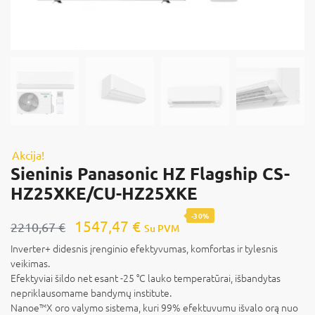
Akcija!
Sieninis Panasonic HZ Flagship CS-
HZ25XKE/CU-HZ25XKE
-30%
1547,47
€
2210,67
€
Su PVM
Inverter+ didesnis įrenginio efektyvumas, komfortas ir tylesnis
veikimas.
Efektyviai šildo net esant -25 °C lauko temperatūrai, išbandytas
nepriklausomame bandymų institute.
Nanoe™X oro valymo sistema, kuri 99% efektuvumu išvalo orą nuo