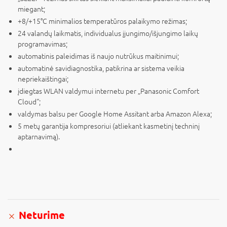
miegant;
+8/+15°C minimalios temperatūros palaikymo režimas;
24 valandų laikmatis, individualus įjungimo/išjungimo laikų
programavimas;
automatinis paleidimas iš naujo nutrūkus maitinimui;
automatinė savidiagnostika, patikrina ar sistema veikia
nepriekaištingai;
įdiegtas WLAN valdymui internetu per „Panasonic Comfort
Cloud“;
valdymas balsu per Google Home Assitant arba Amazon Alexa;
5 metų garantija kompresoriui (atliekant kasmetinį techninį
aptarnavimą).
Neturime