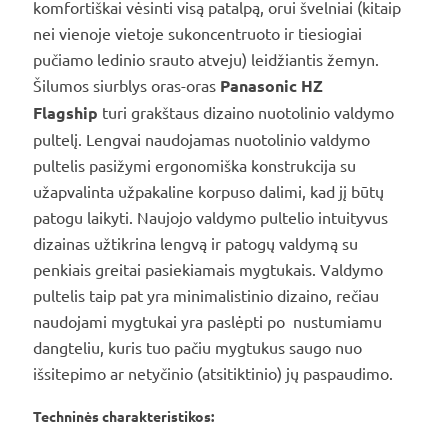
komfortiškai vėsinti visą patalpą, orui švelniai (kitaip
nei vienoje vietoje sukoncentruoto ir tiesiogiai
pučiamo ledinio srauto atveju) leidžiantis žemyn.
Šilumos siurblys oras-oras
Panasonic HZ
Flagship
turi grakštaus dizaino nuotolinio valdymo
pultelį. Lengvai naudojamas nuotolinio valdymo
pultelis pasižymi ergonomiška konstrukcija su
užapvalinta užpakaline korpuso dalimi, kad jį būtų
patogu laikyti. Naujojo valdymo pultelio intuityvus
dizainas užtikrina lengvą ir patogų valdymą su
penkiais greitai pasiekiamais mygtukais. Valdymo
pultelis taip pat yra minimalistinio dizaino, rečiau
naudojami mygtukai yra paslėpti po nustumiamu
dangteliu, kuris tuo pačiu mygtukus saugo nuo
išsitepimo ar netyčinio (atsitiktinio) jų paspaudimo.
Techninės charakteristikos: