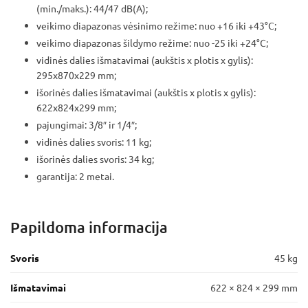
(min./maks.): 44/47 dB(A);
veikimo diapazonas vėsinimo režime: nuo +16 iki +43°C;
veikimo diapazonas šildymo režime: nuo -25 iki +24°C;
vidinės dalies išmatavimai (aukštis x plotis x gylis):
295x870x229 mm;
išorinės dalies išmatavimai (aukštis x plotis x gylis):
622x824x299 mm;
pajungimai: 3/8″ ir 1/4″;
vidinės dalies svoris: 11 kg;
išorinės dalies svoris: 34 kg;
garantija: 2 metai.
Papildoma informacija
Svoris
45 kg
Išmatavimai
622 × 824 × 299 mm