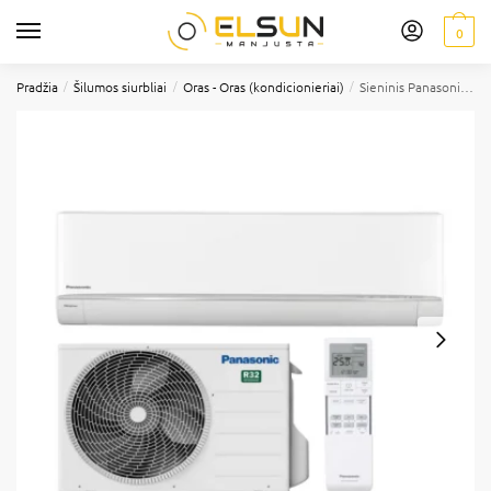
0
/
/
/
Pradžia
Šilumos siurbliai
Oras - Oras (kondicionieriai)
Sieninis Panasonic HZ Flagship CS-HZ25XKE/CU-HZ25XKE