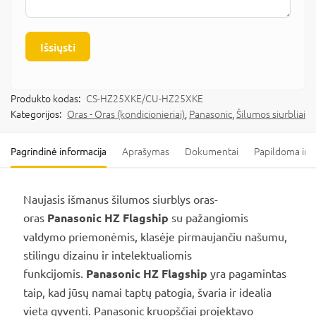
Išsiųsti
Produkto kodas:
CS-HZ25XKE/CU-HZ25XKE
Kategorijos:
Oras - Oras (kondicionieriai)
,
Panasonic
,
Šilumos siurbliai
Pagrindinė informacija
Aprašymas
Dokumentai
Papildoma inf
Naujasis išmanus šilumos siurblys oras-
oras
Panasonic HZ Flagship
su pažangiomis
valdymo priemonėmis, klasėje pirmaujančiu našumu,
stilingu dizainu ir intelektualiomis
funkcijomis.
Panasonic HZ Flagship
yra pagamintas
taip, kad jūsų namai taptų patogia, švaria ir idealia
vieta gyventi. Panasonic kruopščiai projektavo