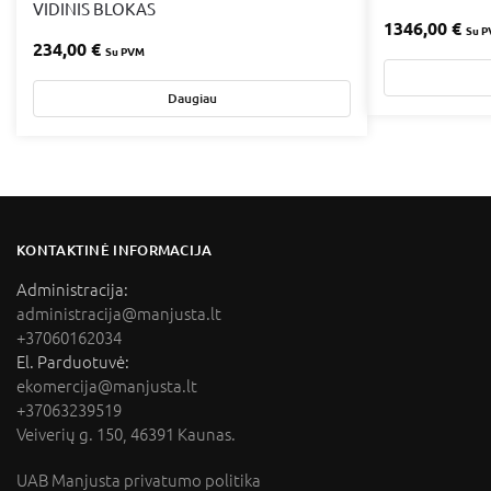
VIDINIS BLOKAS
1346,00
€
Su 
234,00
€
Su PVM
Daugiau
KONTAKTINĖ INFORMACIJA
Administracija:
administracija@manjusta.lt
+37060162034
El. Parduotuvė:
ekomercija@manjusta.lt
+37063239519
Veiverių g. 150, 46391 Kaunas.
UAB Manjusta privatumo politika