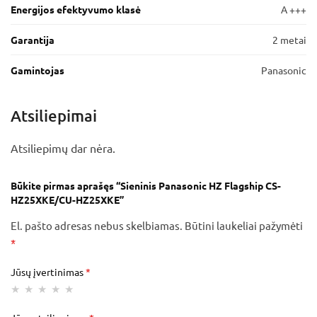
Energijos efektyvumo klasė
A +++
Garantija
2 metai
Gamintojas
Panasonic
Atsiliepimai
Atsiliepimų dar nėra.
Būkite pirmas aprašęs “Sieninis Panasonic HZ Flagship CS-
HZ25XKE/CU-HZ25XKE”
El. pašto adresas nebus skelbiamas.
Būtini laukeliai pažymėti
*
Jūsų įvertinimas
*