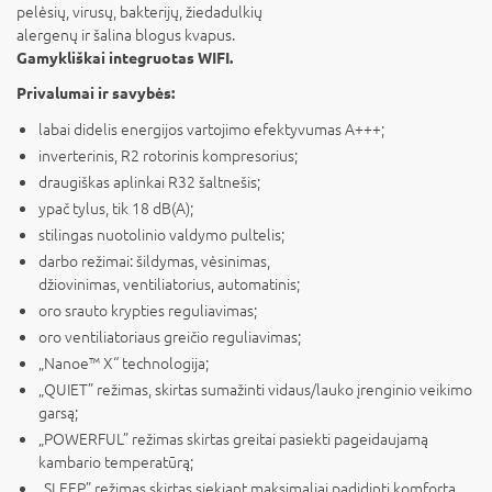
pelėsių, virusų, bakterijų, žiedadulkių
alergenų ir šalina blogus kvapus.
Gamykliškai integruotas WIFI.
Privalumai ir savybės:
labai didelis energijos vartojimo efektyvumas A+++;
inverterinis, R2 rotorinis kompresorius;
draugiškas aplinkai R32 šaltnešis;
ypač tylus, tik 18 dB(A);
stilingas nuotolinio valdymo pultelis;
darbo režimai: šildymas, vėsinimas,
džiovinimas, ventiliatorius, automatinis;
oro srauto krypties reguliavimas;
oro ventiliatoriaus greičio reguliavimas;
„Nanoe™ X“ technologija;
„QUIET” režimas, skirtas sumažinti vidaus/lauko įrenginio veikimo
garsą;
„POWERFUL” režimas skirtas greitai pasiekti pageidaujamą
kambario temperatūrą;
„SLEEP”
režimas skirtas s
iekiant maksimaliai padidinti komfortą