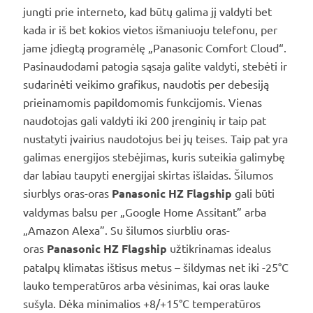
jungti prie interneto, kad būtų galima jį valdyti bet
kada ir iš bet kokios vietos išmaniuoju telefonu, per
jame įdiegtą programėlę „Panasonic Comfort Cloud“.
Pasinaudodami patogia sąsaja galite valdyti, stebėti ir
sudarinėti veikimo grafikus, naudotis per debesiją
prieinamomis papildomomis funkcijomis. Vienas
naudotojas gali valdyti iki 200 įrenginių ir taip pat
nustatyti įvairius naudotojus bei jų teises. Taip pat yra
galimas energijos stebėjimas, kuris suteikia galimybę
dar labiau taupyti energijai skirtas išlaidas. Šilumos
siurblys oras-oras
Panasonic HZ Flagship
gali būti
valdymas balsu per „Google Home Assitant” arba
„Amazon Alexa”. Su šilumos siurbliu oras-
oras
Panasonic HZ Flagship
užtikrinamas idealus
patalpų klimatas ištisus metus – šildymas net iki -25°C
lauko temperatūros arba vėsinimas, kai oras lauke
sušyla. Dėka minimalios +8/+15°C temperatūros