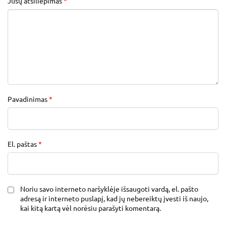
Jūsų atsiliepimas
*
Pavadinimas
*
El. paštas
*
Noriu savo interneto naršyklėje išsaugoti vardą, el. pašto
adresą ir interneto puslapį, kad jų nebereiktų įvesti iš naujo,
kai kitą kartą vėl norėsiu parašyti komentarą.