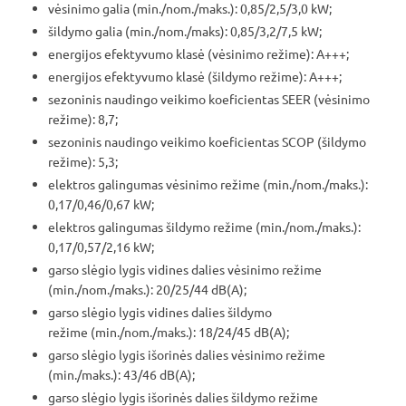
vėsinimo galia (min./nom./maks.): 0,85/2,5/3,0 kW;
šildymo galia (min./nom./maks): 0,85/3,2/7,5 kW;
energijos efektyvumo klasė (vėsinimo režime): A+++;
energijos efektyvumo klasė (šildymo režime): A+++;
sezoninis naudingo veikimo koeficientas SEER (vėsinimo
režime): 8,7;
sezoninis naudingo veikimo koeficientas SCOP (šildymo
režime): 5,3;
elektros galingumas vėsinimo režime (min./nom./maks.):
0,17/0,46/0,67 kW;
elektros galingumas šildymo režime (min./nom./maks.):
0,17/0,57/2,16 kW;
garso slėgio lygis vidines dalies vėsinimo režime
(min./nom./maks.): 20/25/44 dB(A);
garso slėgio lygis vidines dalies šildymo
režime (min./nom./maks.): 18/24/45 dB(A);
garso slėgio lygis išorinės dalies vėsinimo režime
(min./maks.): 43/46 dB(A);
garso slėgio lygis išorinės dalies šildymo režime