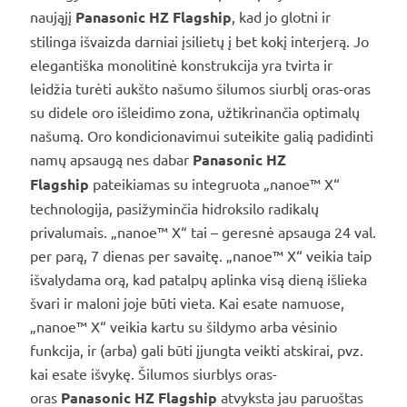
naująjį
Panasonic HZ Flagship
, kad jo glotni ir
stilinga išvaizda darniai įsilietų į bet kokį interjerą. Jo
elegantiška monolitinė konstrukcija yra tvirta ir
leidžia turėti aukšto našumo šilumos siurblį oras-oras
su didele oro išleidimo zona, užtikrinančia optimalų
našumą. Oro kondicionavimui suteikite galią padidinti
namų apsaugą nes dabar
Panasonic HZ
Flagship
pateikiamas su integruota „nanoe™ X“
technologija, pasižyminčia hidroksilo radikalų
privalumais. „nanoe™ X“ tai – geresnė apsauga 24 val.
per parą, 7 dienas per savaitę. „nanoe™ X“ veikia taip
išvalydama orą, kad patalpų aplinka visą dieną išlieka
švari ir maloni joje būti vieta. Kai esate namuose,
„nanoe™ X“ veikia kartu su šildymo arba vėsinio
funkcija, ir (arba) gali būti įjungta veikti atskirai, pvz.
kai esate išvykę. Šilumos siurblys oras-
oras
Panasonic HZ Flagship
atvyksta jau paruoštas