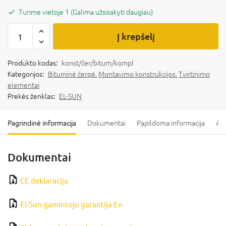
Turime vietoje 1 (Galima užsisakyti daugiau)
Į krepšelį
Produkto kodas:
konst/čer/bitum/kompl
Kategorijos:
Bituminė čerpė
,
Montavimo konstrukcijos
,
Tvirtinimo
elementai
Prekės ženklas:
EL-SUN
Pagrindinė informacija
Dokumentai
Papildoma informacija
Ats
Dokumentai
CE deklaracija
El-Sun gamintojo garantija En