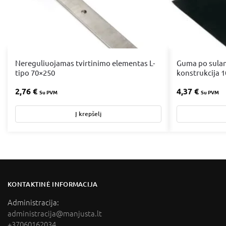
Nereguliuojamas tvirtinimo elementas L-
Guma po sula
tipo 70×250
konstrukcija 
2,76
€
4,37
€
Su PVM
Su PVM
Į krepšelį
KONTAKTINĖ INFORMACIJA
Administracija:
administracija@manjusta.lt
+37060162034