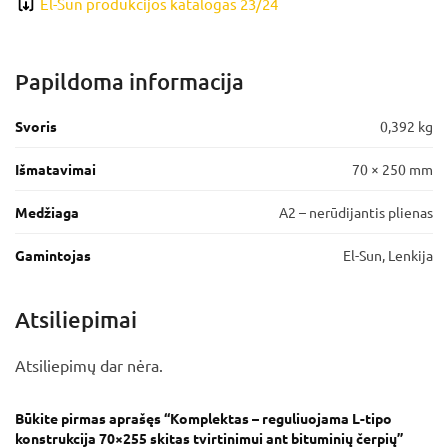
El-Sun produkcijos katalogas 23/24
Papildoma informacija
Svoris
0,392 kg
Išmatavimai
70 × 250 mm
Medžiaga
A2 – nerūdijantis plienas
Gamintojas
El-Sun, Lenkija
Atsiliepimai
Atsiliepimų dar nėra.
Būkite pirmas aprašęs “Komplektas – reguliuojama L-tipo
konstrukcija 70×255 skitas tvirtinimui ant bituminių čerpių”