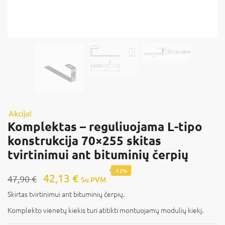
Akcija!
Komplektas – reguliuojama L-tipo
konstrukcija 70×255 skitas
tvirtinimui ant bituminių čerpių
-12%
42,13
€
47,90
€
Su PVM
Skirtas tvirtinimui ant bituminių čerpių.
Komplekto vienetų kiekis turi atitikti montuojamų modulių kiekį.