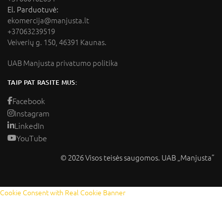
El. Parduotuvė:
ekomercija@manjusta.lt
+37063239519
Veiverių g. 150, 46391 Kaunas.
UAB Manjusta privatumo politika
TAIP PAT RASITE MUS:
Facebook
Instagram
LinkedIn
YouTube
© 2026 Visos teisės saugomos. UAB „Manjusta”
Cookie Consent with Real Cookie Banner