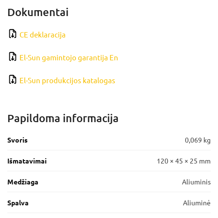
Dokumentai
CE deklaracija
El-Sun gamintojo garantija En
El-Sun produkcijos katalogas
Papildoma informacija
Svoris
0,069 kg
Išmatavimai
120 × 45 × 25 mm
Medžiaga
Aliuminis
Spalva
Aliuminė