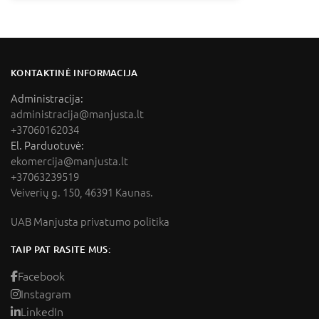
KONTAKTINĖ INFORMACIJA
Administracija:
administracija@manjusta.lt
+37060162034
El. Parduotuvė:
ekomercija@manjusta.lt
+37063239519
Veiverių g. 150, 46391 Kaunas.
UAB Manjusta privatumo politika
TAIP PAT RASITE MUS:
Facebook
Instagram
LinkedIn