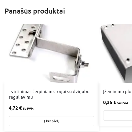
Panašūs produktai
Tvirtinimas čerpiniam stogui su dvigubu
Įžeminimo plo
reguliavimu
0,35
€
Su PVM
4,72
€
Su PVM
Į krepšelį