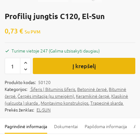
Profilių jungtis C120, El-Sun
0,73
€
Su PVM
Turime vietoje 247 (Galima užsisakyti daugiau)
Į krepšelį
Produkto kodas:
50120
Kategorijos:
Šiferis | Bituminis šiferis
,
Betoninė čerpė
,
Bituminė
čerpė
,
Čerpės imitacija (su smeigėm)
,
Keramikinė čerpė
,
Klasikinė
(valcuota ) skarda
,
Montavimo konstrukcijos
,
Trapecinė skarda
Prekės ženklas:
EL-SUN
Pagrindinė informacija
Dokumentai
Papildoma informacija
Ats