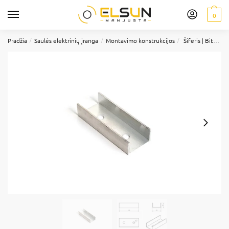
0
/
/
/
Pradžia
Saulės elektrinių įranga
Montavimo konstrukcijos
Šiferis | Bituminis šiferis