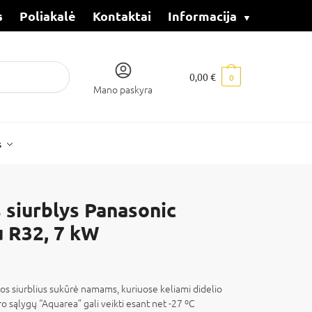
s
Poliakalė
Kontaktai
Informacija
0,00
€
0
Mano paskyra
s
 siurblys Panasonic
 R32, 7 kW
s siurblius sukūrė namams, kuriuose keliami didelio
 sąlygų “Aquarea” gali veikti esant net -27 ºC