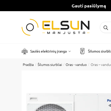
Gauti pasiūlymą
Ieškot
Saulės elektrinių įranga
Šilumos siurbli
Pradžia
Šilumos siurbliai
Oras - vanduo
Oras – vandu
/
/
/