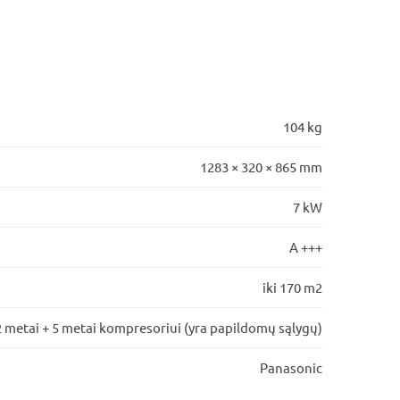
104 kg
1283 × 320 × 865 mm
7 kW
A +++
iki 170 m2
2 metai + 5 metai kompresoriui (yra papildomų sąlygų)
Panasonic