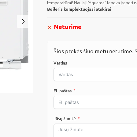
temperatūrai! Naująjį “Aquarea” lengva įrengti n
Boileris komplektuojasi atskirai
Neturime
Šios prekės šiuo metu neturime. S
Vardas
El. paštas
Jūsų žinutė