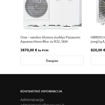
Oras – vanduo šilumos siurblys Panasonic
NØRDIS Mul
Aquarea Mono-Bloc su R32, 5kW
jungčių,4
3870,00
€
820,00
Su PVM
Daugiau
KONTAKTINĖ INFORMACIJA
Administracija:
administracija@manjusta.lt