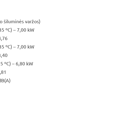
mo šiluminės varžos)
 35 ºС) – 7,00 kW
4,76
 35 ºС) – 7,00 kW
3,40
35 ºС) – 6,80 kW
,81
dB(A)