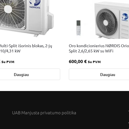
ti-Split išorinis blokas, 2-jų
Oro kondicionierius NØRDIS Orio
,10/4,31 kW
Split 2,6/2,65 kW su WiFi
€
600,00
€
Su PVM
Su PVM
Daugiau
Daugiau
UAB Manjusta privatumo politika