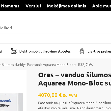
Namams
Verslui
Mokėjimas dalimis
Apie mu
i
ai
Elektromobilių įkrovimo stotelės
Elektros prekė
o šilumos siurblys Panasonic Aquarea Mono-Bloc su R32, 7 kW
Oras – vanduo šilumos
Aquarea Mono-Bloc su
4070,00
€
Su PVM
Panasonic naujuosius “Aquarea Mono-Bloc šilumo
efektyvumo reikalavimai. Nepriklausomai nuo oro