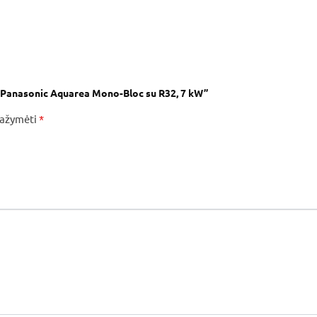
s Panasonic Aquarea Mono-Bloc su R32, 7 kW”
 pažymėti
*