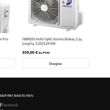
n Pro
NØRDIS Multi-Split išorinis blokas, 2-jų
jungčių, 5,20/5,29 kW
939,00
€
Su PVM
Daugiau
TAIP PAT RASITE MUS:
Facebook