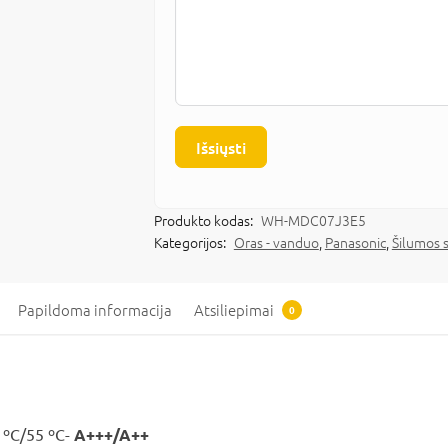
Išsiųsti
Produkto kodas:
WH-MDC07J3E5
Kategorijos:
Oras - vanduo
,
Panasonic
,
Šilumos s
Papildoma informacija
Atsiliepimai
0
 ºС/55 ºС-
A+++/A++