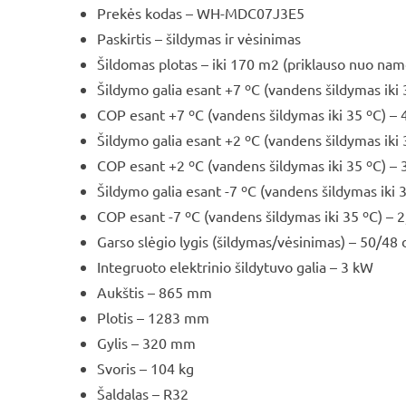
Prekės kodas – WH-MDC07J3E5
Paskirtis – šildymas ir vėsinimas
Šildomas plotas – iki 170 m2 (priklauso nuo na
Šildymo galia esant +7 ºC (vandens šildymas iki
COP esant +7 ºC (vandens šildymas iki 35 ºС) – 
Šildymo galia esant +2 ºC (vandens šildymas iki
COP esant +2 ºC (vandens šildymas iki 35 ºС) – 
Šildymo galia esant -7 ºC (vandens šildymas iki 
COP esant -7 ºC (vandens šildymas iki 35 ºС) – 2
Garso slėgio lygis (šildymas/vėsinimas) – 50/48 
Integruoto elektrinio šildytuvo galia – 3 kW
Aukštis – 865 mm
Plotis – 1283 mm
Gylis – 320 mm
Svoris – 104 kg
Šaldalas – R32