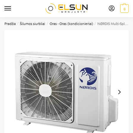
0
/
/
/
Pradžia
Šilumos siurbliai
Oras - Oras (kondicionieriai)
NØRDIS Multi-Split išorinis blokas, 4-jų jungčių, 9,40/9,45 kW