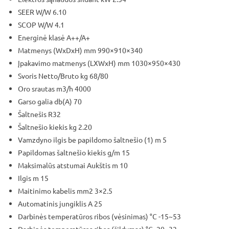
SEER W/W 6.10
SCOP W/W 4.1
Energinė klasė A++/A+
Matmenys (WxDxH) mm 990×910×340
Įpakavimo matmenys (LXWxH) mm 1030×950×430
Svoris Netto/Bruto kg 68/80
Oro srautas m3/h 4000
Garso galia db(A) 70
Šaltnešis R32
Šaltnešio kiekis kg 2.20
Vamzdyno ilgis be papildomo šaltnešio (1) m 5
Papildomas šaltnešio kiekis g/m 15
Maksimalūs atstumai Aukštis m 10
Ilgis m 15
Maitinimo kabelis mm2 3×2.5
Automatinis jungiklis A 25
Darbinės temperatūros ribos (vėsinimas) °C -15~53
Darbinės temperatūros ribos (šildymas) °C -20~32