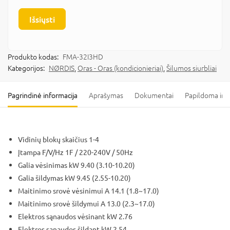
Išsiųsti
Produkto kodas:
FMA-32I3HD
Kategorijos:
NØRDIS
,
Oras - Oras (kondicionieriai)
,
Šilumos siurbliai
Pagrindinė informacija
Aprašymas
Dokumentai
Papildoma inf
Vidinių blokų skaičius 1-4
Įtampa F/V/Hz 1F / 220-240V / 50Hz
Galia vėsinimas kW 9.40 (3.10-10.20)
Galia šildymas kW 9.45 (2.55-10.20)
Maitinimo srovė vėsinimui A 14.1 (1.8~17.0)
Maitinimo srovė šildymui A 13.0 (2.3~17.0)
Elektros sąnaudos vėsinant kW 2.76
Elektros sąnaudos šildant kW 2.54