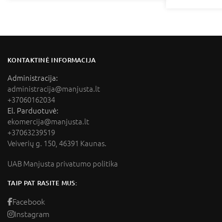
KONTAKTINĖ INFORMACIJA
Administracija:
administracija@manjusta.lt
+37060162034
El. Parduotuvė:
ekomercija@manjusta.lt
+37063239519
Veiverių g. 150, 46391 Kaunas.
UAB Manjusta privatumo politika
TAIP PAT RASITE MUS:
Facebook
Instagram