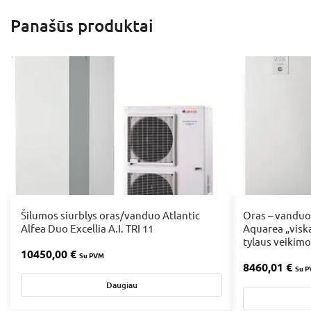
Panašūs produktai
Šilumos siurblys oras/vanduo Atlantic
Oras – vanduo
Alfea Duo Excellia A.I. TRI 11
Aquarea „visk
tylaus veikimo
10450,00
€
Su PVM
8460,01
€
Su 
Daugiau