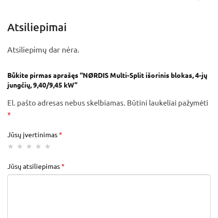
Atsiliepimai
Atsiliepimų dar nėra.
Būkite pirmas aprašęs “NØRDIS Multi-Split išorinis blokas, 4-jų
jungčių, 9,40/9,45 kW”
El. pašto adresas nebus skelbiamas.
Būtini laukeliai pažymėti
*
Jūsų įvertinimas
*
Jūsų atsiliepimas
*