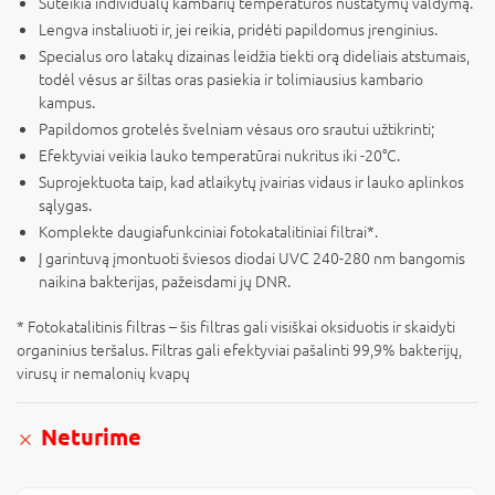
Suteikia individualų kambarių temperatūros nustatymų valdymą.
Lengva instaliuoti ir, jei reikia, pridėti papildomus įrenginius.
Specialus oro latakų dizainas leidžia tiekti orą dideliais atstumais,
todėl vėsus ar šiltas oras pasiekia ir tolimiausius kambario
kampus.
Papildomos grotelės švelniam vėsaus oro srautui užtikrinti;
Efektyviai veikia lauko temperatūrai nukritus iki -20°C.
Suprojektuota taip, kad atlaikytų įvairias vidaus ir lauko aplinkos
sąlygas.
Komplekte daugiafunkciniai fotokatalitiniai filtrai*.
Į garintuvą įmontuoti šviesos diodai UVC 240-280 nm bangomis
naikina bakterijas, pažeisdami jų DNR.
* Fotokatalitinis filtras – šis filtras gali visiškai oksiduotis ir skaidyti
organinius teršalus. Filtras gali efektyviai pašalinti 99,9% bakterijų,
virusų ir nemalonių kvapų
Neturime