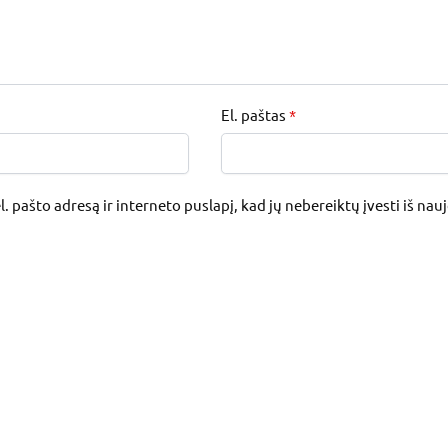
El. paštas
*
. pašto adresą ir interneto puslapį, kad jų nebereiktų įvesti iš nau