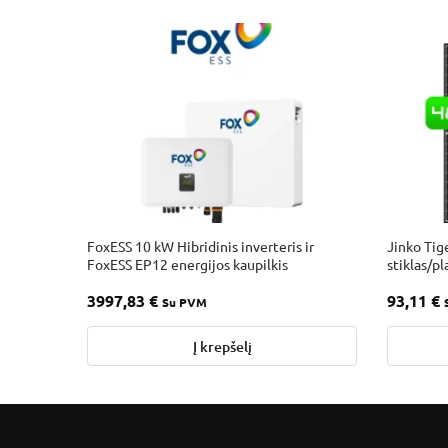
FoxESS 10 kW Hibridinis inverteris ir
Jinko Tig
FoxESS EP12 energijos kaupilkis
stiklas/pl
3997,83
€
93,11
€
Su PVM
Į krepšelį