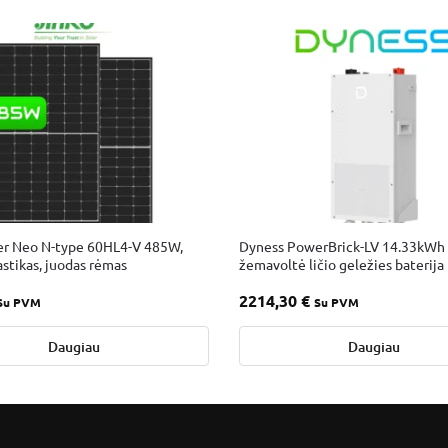
er Neo N-type 60HL4-V 485W,
Dyness PowerBrick-LV 14.33kWh
astikas, juodas rėmas
žemavoltė ličio geležies baterija
2214,30
€
Su PVM
Su PVM
Daugiau
Daugiau