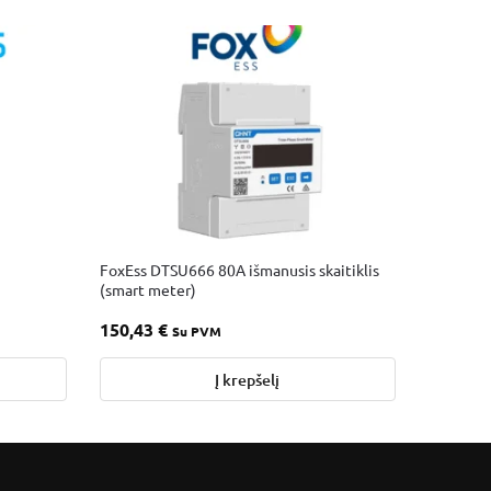
FoxEss DTSU666 80A išmanusis skaitiklis
(smart meter)
150,43
€
Su PVM
Į krepšelį