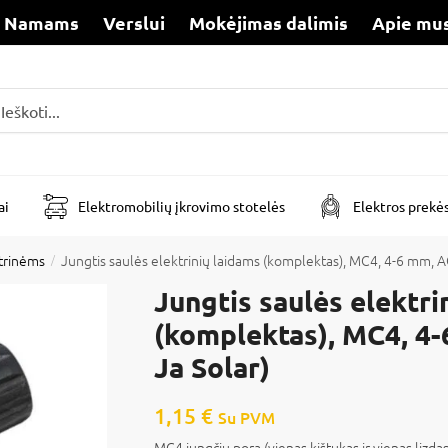
Namams
Verslui
Mokėjimas dalimis
Apie mu
i
ai
Elektromobilių įkrovimo stotelės
Elektros prekė
ktrinėms
Jungtis saulės elektrinių laidams (komplektas), MC4, 4-6 mm, A
/
Jungtis saulės elektri
(komplektas), MC4, 4
Ja Solar)
1,15
€
Su PVM
MC4 jungčių pora (vienas kištukas ir vienas lizda