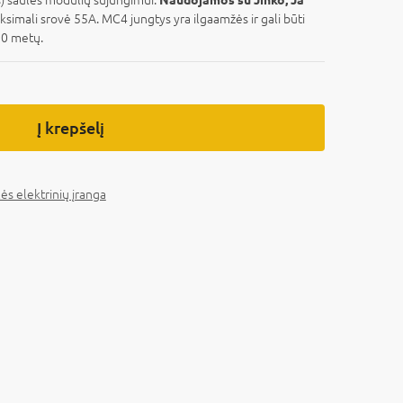
aksimali srovė 55A. MC4 jungtys yra ilgaamžės ir gali būti
20 metų.
Į krepšelį
ės elektrinių įranga