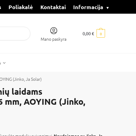
s
Poliakalė
Kontaktai
Informacija
0,00
€
0
Mano paskyra
s
OYING (Jinko, Ja Solar)
nių laidams
-6 mm, AOYING (Jinko,
s) saulės modulių sujungimui.
Naudojamos su Jinko, Ja