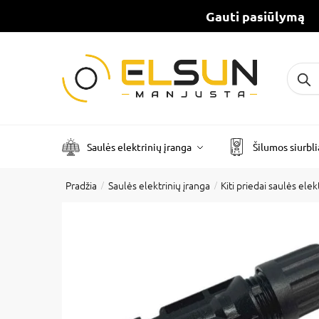
Gauti pasiūlymą
Ieškot
Saulės elektrinių įranga
Šilumos siurbli
Pradžia
Saulės elektrinių įranga
Kiti priedai saulės ele
/
/