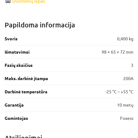
Duomenų lapas
Papildoma informacija
Svoris
0,400 kg
Išmatavimai
98 × 65 × 72 mm
Fazių skaičius
3
Maks. darbinė įtampa
200A
Darbinė temperatūra
-25 °C – +55 °C
Garantija
10 metų
Gamintojas
Foxess
Atsiliepimai