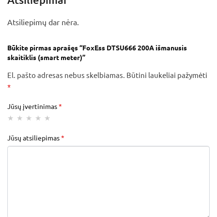
Atsiliepimų dar nėra.
Būkite pirmas aprašęs “FoxEss DTSU666 200A išmanusis
skaitiklis (smart meter)”
El. pašto adresas nebus skelbiamas.
Būtini laukeliai pažymėti
*
Jūsų įvertinimas
*
Jūsų atsiliepimas
*