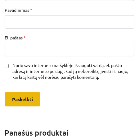
Pavadinimas
*
El. paštas
*
Noriu savo interneto naršyklėje išsaugoti vardą, el. pašto
adresą ir interneto puslapį, kad jų nebereiktų įvesti iš naujo,
kai kitą kartą vėl norėsiu parašyti komentarą.
Panašūs produktai