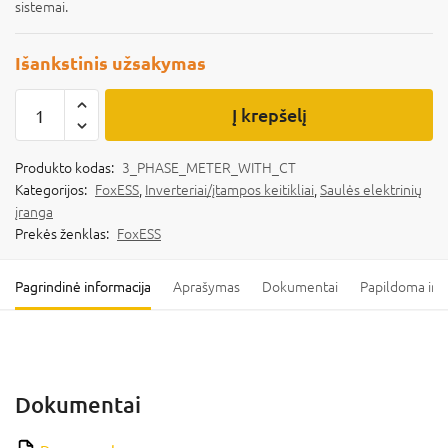
sistemai.
Išankstinis užsakymas
Į krepšelį
Produkto kodas:
3_PHASE_METER_WITH_CT
Kategorijos:
FoxESS
,
Inverteriai/įtampos keitikliai
,
Saulės elektrinių
įranga
Prekės ženklas:
FoxESS
Pagrindinė informacija
Aprašymas
Dokumentai
Papildoma inf
Dokumentai