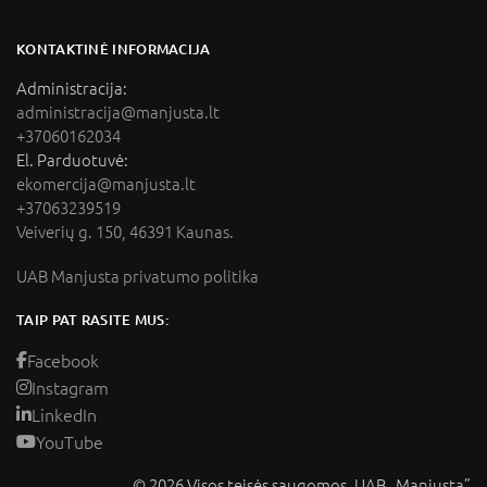
KONTAKTINĖ INFORMACIJA
Administracija:
administracija@manjusta.lt
+37060162034
El. Parduotuvė:
ekomercija@manjusta.lt
+37063239519
Veiverių g. 150, 46391 Kaunas.
UAB Manjusta privatumo politika
TAIP PAT RASITE MUS:
Facebook
Instagram
LinkedIn
YouTube
© 2026 Visos teisės saugomos. UAB „Manjusta”