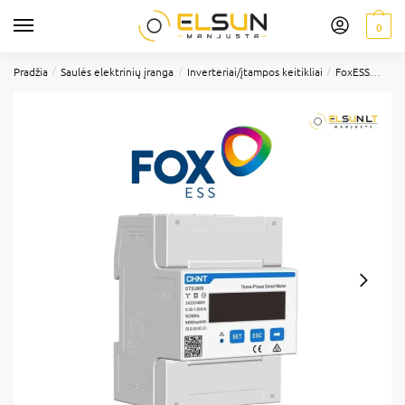
0
/
/
/
Pradžia
Saulės elektrinių įranga
Inverteriai/įtampos keitikliai
FoxESS
FoxE