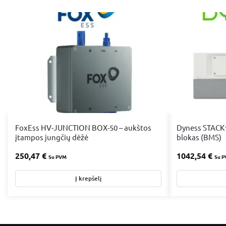
FoxEss HV-JUNCTION BOX-50 – aukštos
Dyness STACK
įtampos jungčių dėžė
blokas (BMS)
250,47
€
1042,54
€
Su PVM
Su 
Į krepšelį