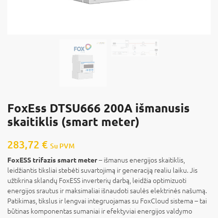
FoxEss DTSU666 200A išmanusis
skaitiklis (smart meter)
283,72
€
Su PVM
– išmanus energijos skaitiklis,
FoxESS trifazis smart meter
leidžiantis tiksliai stebėti suvartojimą ir generaciją realiu laiku. Jis
užtikrina sklandų FoxESS inverterių darbą, leidžia optimizuoti
energijos srautus ir maksimaliai išnaudoti saulės elektrinės našumą.
Patikimas, tikslus ir lengvai integruojamas su FoxCloud sistema – tai
būtinas komponentas sumaniai ir efektyviai energijos valdymo