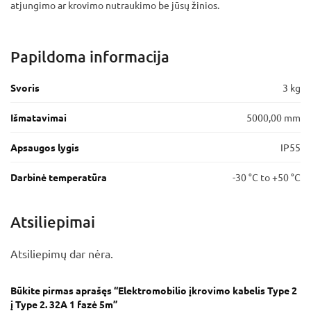
atjungimo ar krovimo nutraukimo be jūsų žinios.
Papildoma informacija
Svoris
3 kg
Išmatavimai
5000,00 mm
Apsaugos lygis
IP55
Darbinė temperatūra
-30 °C to +50 °C
Atsiliepimai
Atsiliepimų dar nėra.
Būkite pirmas aprašęs “Elektromobilio įkrovimo kabelis Type 2
į Type 2. 32A 1 fazė 5m”