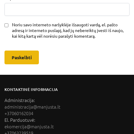
Noriu savo interneto naršyklėje išsaugoti vardą, el. pašto
adresą ir interneto puslapį, kad jų nebereiktų įvesti iš naujo,
kai kitą kartą vėl norėsiu parašyti komentarą.
KONTAKTINĖ INFORMACIJA
Administracija:
administracija@manjusta.lt
+37060162034
El. Parduotuvė:
ekomercija@manjusta.lt
+37063239519