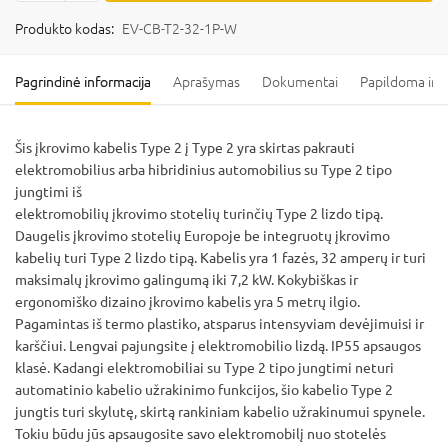
Produkto kodas:
EV-CB-T2-32-1P-W
Pagrindinė informacija
Aprašymas
Dokumentai
Papildoma inf
Šis įkrovimo kabelis Type 2 į Type 2 yra skirtas pakrauti
elektromobilius arba hibridinius automobilius su Type 2 tipo
jungtimi iš
elektromobilių įkrovimo stotelių turinčių Type 2 lizdo tipą.
Daugelis įkrovimo stotelių Europoje be integruotų įkrovimo
kabelių turi Type 2 lizdo tipą. Kabelis yra 1 fazės, 32 amperų ir turi
maksimalų įkrovimo galingumą iki 7,2 kW. Kokybiškas ir
ergonomiško dizaino įkrovimo kabelis yra 5 metrų ilgio.
Pagamintas iš termo plastiko, atsparus intensyviam devėjimuisi ir
karščiui. Lengvai pajungsite į elektromobilio lizdą. IP55 apsaugos
klasė. Kadangi elektromobiliai su Type 2 tipo jungtimi neturi
automatinio kabelio užrakinimo funkcijos, šio kabelio Type 2
jungtis turi skylutę, skirtą rankiniam kabelio užrakinumui spynele.
Tokiu būdu jūs apsaugosite savo elektromobilį nuo stotelės