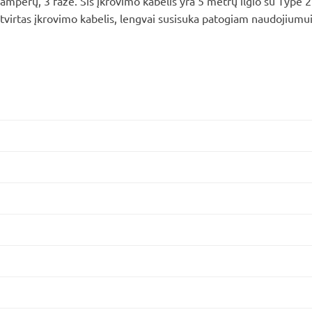
amperų, 3 fazė. Šis įkrovimo kabelis yra 5 metrų ilgio su Type 
tvirtas įkrovimo kabelis, lengvai susisuka patogiam naudojiumui