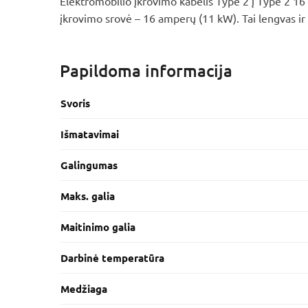
Elektromobilio įkrovimo kabelis Type 2 į Type 2 16 
įkrovimo srovė – 16 amperų (11 kW). Tai lengvas ir 
Papildoma informacija
Svoris
Išmatavimai
Galingumas
Maks. galia
Maitinimo galia
Darbinė temperatūra
Medžiaga