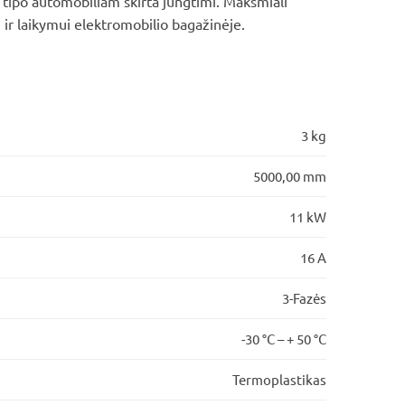
2 tipo automobiliam skirta jungtimi. Maksmiali
 ir laikymui elektromobilio bagažinėje.
3 kg
5000,00 mm
11 kW
16 A
3-Fazės
-30 °C – + 50 °C
Termoplastikas