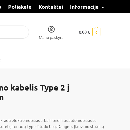
s
Poliakalė
Kontaktai
Informacija
0,00
€
0
Mano paskyra
s
o kabelis Type 2 į
m
pakrauti elektromobilius arba hibridinius automobilius su
otelių turinčių Type 2 lizdo tipą. Daugelis Įkrovimo stotelių