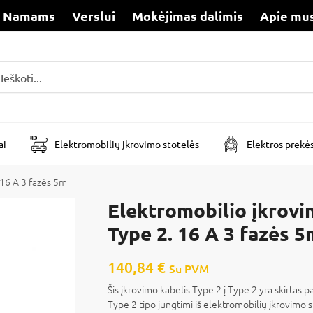
Namams
Verslui
Mokėjimas dalimis
Apie mu
i
ai
Elektromobilių įkrovimo stotelės
Elektros prekė
 16 A 3 fazės 5m
Elektromobilio įkrovim
Type 2. 16 A 3 fazės 5
140,84
€
Su PVM
Šis įkrovimo kabelis Type 2 į Type 2 yra skirtas 
Type 2 tipo jungtimi iš elektromobilių įkrovimo st