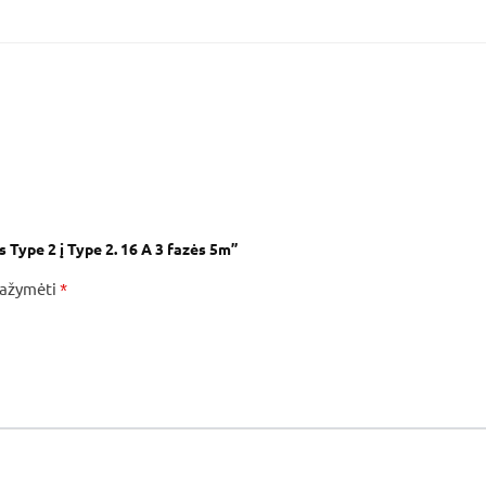
 Type 2 į Type 2. 16 A 3 fazės 5m”
 pažymėti
*