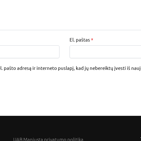
El. paštas
*
. pašto adresą ir interneto puslapį, kad jų nebereiktų įvesti iš nau
UAB Manjusta privatumo politika