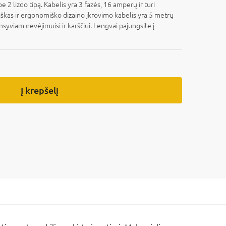
 2 lizdo tipą. Kabelis yra 3 fazės, 16 amperų ir turi
kas ir ergonomiško dizaino įkrovimo kabelis yra 5 metrų
nsyviam devėjimuisi ir karščiui. Lengvai pajungsite į
Į krepšelį