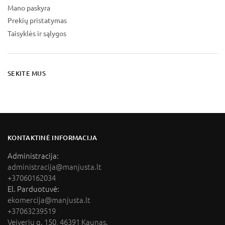
Mano paskyra
Prekių pristatymas
Taisyklės ir sąlygos
SEKITE MUS
KONTAKTINĖ INFORMACIJA
Administracija:
administracija@manjusta.lt
+37060162034
El. Parduotuvė:
ekomercija@manjusta.lt
+37063239519
Veiverių g. 150, 46391 Kaunas.