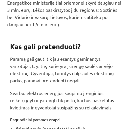
Energetikos ministerija šiai priemonei skyrė daugiau nei
3 mln. eurų. Lėšos paskirstytos į du regionus: Sostinės
bei Vidurio ir vakarų Lietuvos, kuriems atiteko po
daugiau nei 1,5 mln. eurų.
Kas gali pretenduoti?
Paramą gali gauti tik jau esantys gaminantys
vartotojai, t. y. tie, kurie yra įsirengę saulės ar vėjo
elektrinę. Gyventojai, turintys dalį saulės elektrinių
parko, paramai pretenduoti negali.
Svarbu: elektros energijos kaupimo įrenginius
reikėtų įgyti ir įsirengti tik po to, kai bus paskelbtas
kvietimas ir gyventojai susipažins su reikalavimais.
Pagrindiniai paramos etapai:
Įįsigyti naują (nenaudotą) kaupiklį;