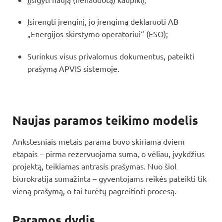
Įsirengti įrenginį, jo įrengimą deklaruoti AB
„Energijos skirstymo operatoriui“ (ESO);
Surinkus visus privalomus dokumentus, pateikti
prašymą APVIS sistemoje.
Naujas paramos teikimo modelis
Ankstesniais metais parama buvo skiriama dviem
etapais – pirma rezervuojama suma, o vėliau, įvykdžius
projektą, teikiamas antrasis prašymas. Nuo šiol
biurokratija sumažinta – gyventojams reikės pateikti tik
vieną prašymą, o tai turėtų pagreitinti procesą.
Paramos dydis