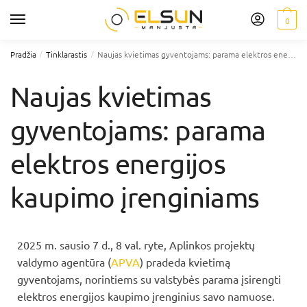
0
/
/
Pradžia
Tinklarastis
Naujas kvietimas gyventojams: parama elektros energijos kaupimo įrenginiams
Naujas kvietimas
gyventojams: parama
elektros energijos
kaupimo įrenginiams
2025 m. sausio 7 d., 8 val. ryte, Aplinkos projektų
valdymo agentūra (
APVA
) pradeda kvietimą
gyventojams, norintiems su valstybės parama įsirengti
elektros energijos kaupimo įrenginius savo namuose.