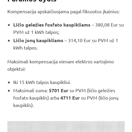
Kompensacija apskaičiuojama pagal fiksuotus įkainius:
Ličio geležies fosfato kaupikliams
– 380,08 Eur su
PVM už 1 kWh talpos;
Ličio jonų kaupikliams
– 314,10 Eur su PVM už 1
kWh talpos.
Maksimali kompensacija vienam elektros vartojimo
objektui:
Iki 15 kWh talpos kaupikliui.
Maksimali suma:
5701 Eur
su PVM (ličio geležies
fosfato kaupiklis) arba
4711 Eur
su PVM (ličio jonų
kaupiklis).