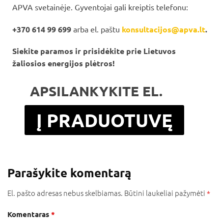
APVA svetainėje. Gyventojai gali kreiptis telefonu:
+370 614 99 699
arba el. paštu
konsultacijos@apva.lt
.
Siekite paramos ir prisidėkite prie Lietuvos
žaliosios energijos plėtros!
APSILANKYKITE EL.
PARDUOTUVĖJE
Į PRADUOTUVĘ
Parašykite komentarą
El. pašto adresas nebus skelbiamas.
Būtini laukeliai pažymėti
*
Komentaras
*