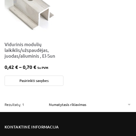
Vidurinis modulių
laikiklis/užspaudėjas,
juodas/aliuminis , El-Sun
0,42
€
–
0,70
€
Su PVM
Pasirinkti savybes
Rezultatų: 1
KONTAKTINĖ INFORMACIJA