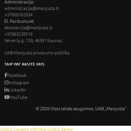
Administracija:
administracija@manjusta.lt
+37060162034
El. Parduotuvė:
ekomercija@manjusta.lt
+37063239519
Veiverių g. 150, 46391 Kaunas.
UAB Manjusta privatumo politika
TAIP PAT RASITE MUS:
Facebook
Instagram
LinkedIn
YouTube
© 2026 Visos teisės saugomos. UAB „Manjusta”
Cookie Consent with Real Cookie Banner