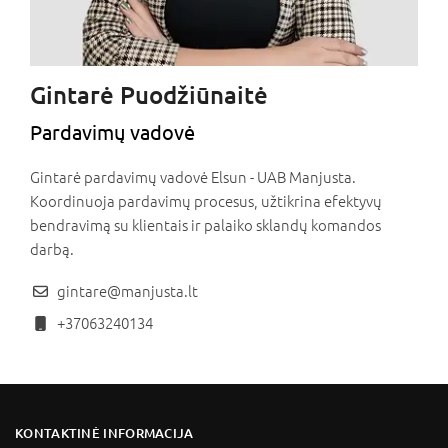
Gintarė Puodžiūnaitė
Pardavimų vadovė
Gintarė pardavimų vadovė Elsun - UAB Manjusta.
Koordinuoja pardavimų procesus, užtikrina efektyvų
bendravimą su klientais ir palaiko sklandų komandos
darbą.
gintare@manjusta.lt
+37063240134
KONTAKTINĖ INFORMACIJA