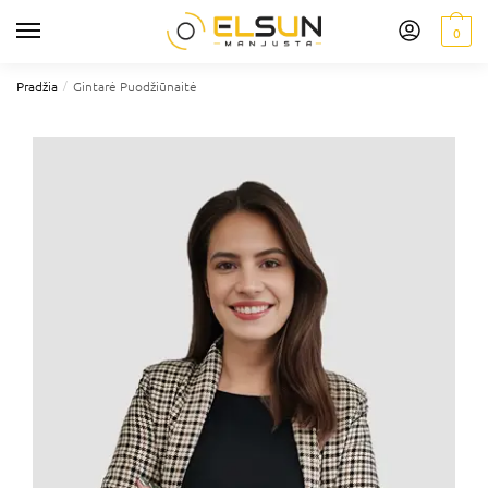
0
/
Pradžia
Gintarė Puodžiūnaitė