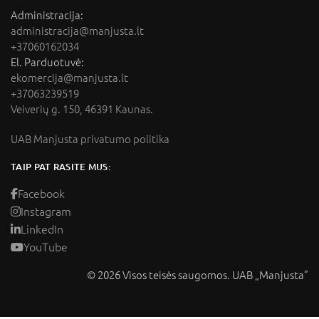
Administracija:
administracija@manjusta.lt
+37060162034
El. Parduotuvė:
ekomercija@manjusta.lt
+37063239519
Veiverių g. 150, 46391 Kaunas.
UAB Manjusta privatumo politika
TAIP PAT RASITE MUS:
Facebook
Instagram
LinkedIn
YouTube
© 2026 Visos teisės saugomos. UAB „Manjusta”