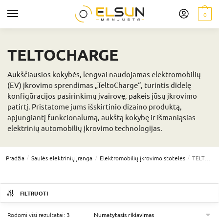
0
TELTOCHARGE
Aukščiausios kokybės, lengvai naudojamas elektromobilių
(EV) įkrovimo sprendimas „TeltoCharge“, turintis didelę
konfigūracijos pasirinkimų įvairovę, pakeis jūsų įkrovimo
patirtį. Pristatome jums išskirtinio dizaino produktą,
apjungiantį funkcionalumą, aukštą kokybę ir išmaniąsias
elektrinių automobilių įkrovimo technologijas.
/
/
/
Pradžia
Saulės elektrinių įranga
Elektromobilių įkrovimo stotelės
TELTOCHARGE
FILTRUOTI
Rodomi visi rezultatai: 3