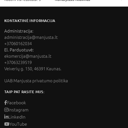
KONTAKTINĖ INFORMACIJA
Administracija:
administracija@manjusta.lt
+37060162034
El. Parduotuvė:
ekomercija@manjusta.lt
+37063239519
Veiverių g. 150, 46391 Kaunas.
UAB Manjusta privatumo politika
TAIP PAT RASITE MUS:
Facebook
Instagram
LinkedIn
YouTube