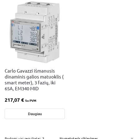
Carlo Gavazzi išmanusis
dinaminis galios matuoklis (
smart meter), 3 fazių, iki
65A, EM340 MID
217,07
€
Su PVM
Daugiau
Rodomi visi rezultatai: 3