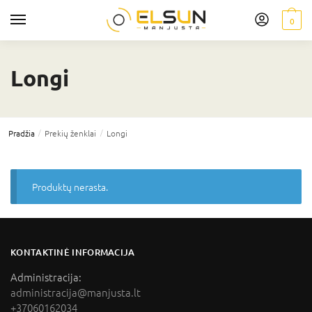
0
Longi
/
/
Pradžia
Prekių ženklai
Longi
Produktų nerasta.
KONTAKTINĖ INFORMACIJA
Administracija:
administracija@manjusta.lt
+37060162034