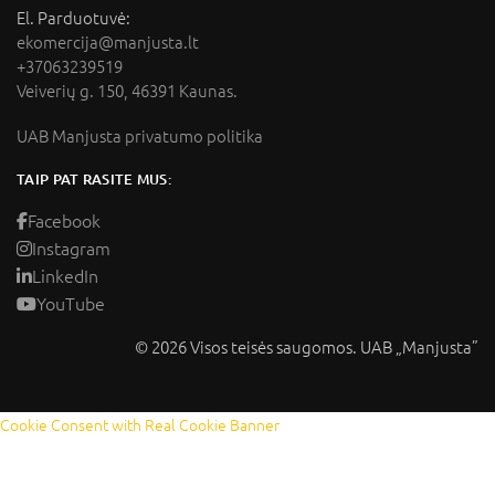
El. Parduotuvė:
ekomercija@manjusta.lt
+37063239519
Veiverių g. 150, 46391 Kaunas.
UAB Manjusta privatumo politika
TAIP PAT RASITE MUS:
Facebook
Instagram
LinkedIn
YouTube
© 2026 Visos teisės saugomos. UAB „Manjusta”
Cookie Consent with Real Cookie Banner